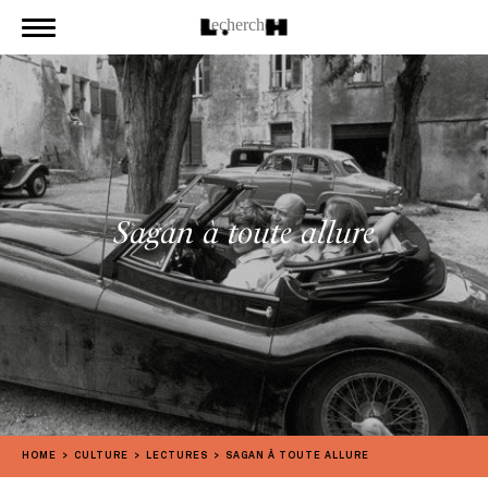
Sagan à toute allure
HOME
CULTURE
LECTURES
SAGAN À TOUTE ALLURE