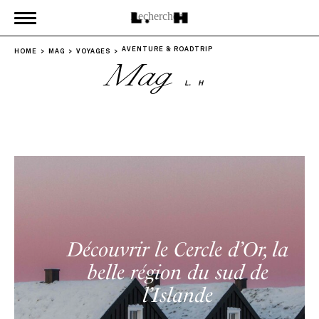
AVENTURE & ROADTRIP
HOME
MAG
VOYAGES
Mag
L.
H
Découvrir le Cercle d’Or, la
belle région du sud de
l’Islande