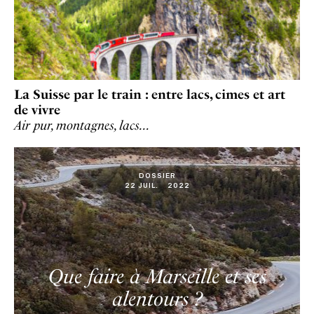
La Suisse par le train : entre lacs, cimes et art
de vivre
Air pur, montagnes, lacs…
DOSSIER
22
JUIL
.
2022
Que faire à Marseille et ses
alentours ?