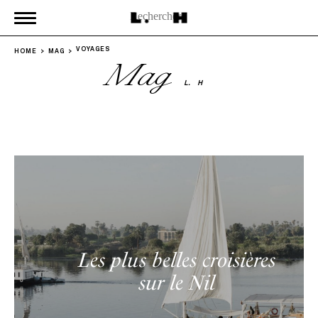
VOYAGES
HOME
MAG
Mag
L.
H
Les plus belles croisières
sur le Nil