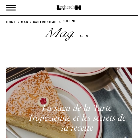
CUISINE
HOME
MAG
GASTRONOMIE
Mag
L.
H
La saga de la Tarte
Tropézienne et les secrets de
sa recette