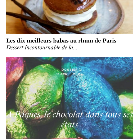
Les dix meilleurs babas au rhum de Paris
Dessert incontournable de la…
DOSSIER
11
AVR
.
2022
A Pâques, le chocolat dans tous ses
états