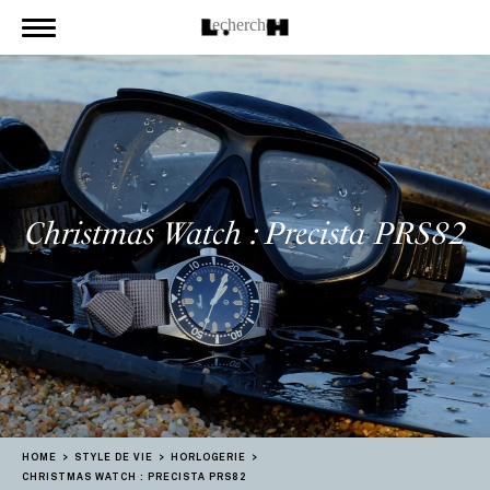
Christmas Watch : Precista PRS82
HOME
STYLE DE VIE
HORLOGERIE
CHRISTMAS WATCH : PRECISTA PRS82