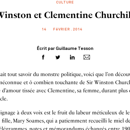
CULTURE
Winston et Clementine Churchil
14
FéVRIER . 2014
Écrit par Guillaume Tesson
it tout savoir du monstre politique, voici que l’on décou
méconnue et ô combien touchante de Sir Winston Churchi
re d’amour tissée avec Clementine, sa femme, durant plus 
cle.
gnage à deux voix est le fruit du labeur méticuleux de l
 fille, Mary Soames, qui a patiemment recueilli le miel d
, télégrammes, notes et mémorandums échangés entre 190