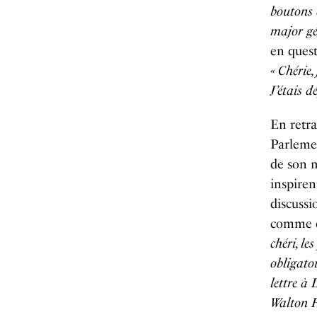
boutons 
major gé
en quest
« Chérie,
J’étais d
En retra
Parlemen
de son m
inspirent
discussi
comme e
chéri, le
obligatoi
lettre à 
Walton H