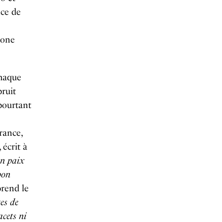
nce de
hone
Chaque
bruit
pourtant
rance,
 écrit à
en paix
bon
prend le
tes de
cets ni