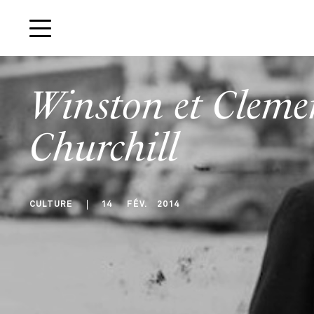
Winston et Cleme
Churchill
CULTURE
14
FÉV
.
2014