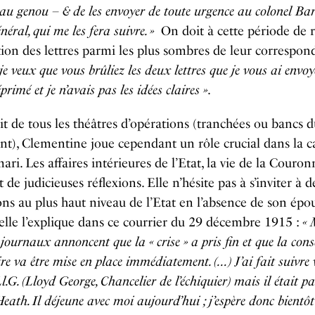
au genou – & de les envoyer de toute urgence au colonel Barr
néral, qui me les fera suivre. »
On doit à cette période de 
ion des lettres parmi les plus sombres de leur correspon
 je veux que vous brûliez les deux lettres que je vous ai envoyé
éprimé et je n’avais pas les idées claires »
.
it de tous les théâtres d’opérations (tranchées ou bancs 
t), Clementine joue cependant un rôle crucial dans la c
ari. Les affaires intérieures de l’Etat, la vie de la Couron
 de judicieuses réflexions. Elle n’hésite pas à s’inviter à d
ons au plus haut niveau de l’Etat en l’absence de son épo
lle l’explique dans ce courrier du 29 décembre 1915 :
« 
s journaux annoncent que la « crise » a pris fin et que la cons
re va être mise en place immédiatement. (…) J’ai fait suivre 
Ll.G. (Lloyd George, Chancelier de l’échiquier) mais il était p
eath. Il déjeune avec moi aujourd’hui ; j’espère donc bientô