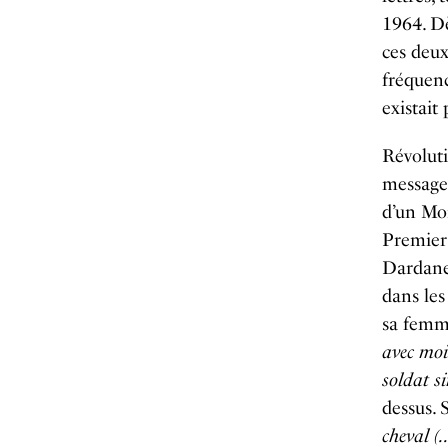
1964. Dè
ces deux
fréquenc
existait
Révoluti
message 
d’un Mon
Premier 
Dardanel
dans les
sa femm
avec moi
soldat si
dessus. 
cheval (