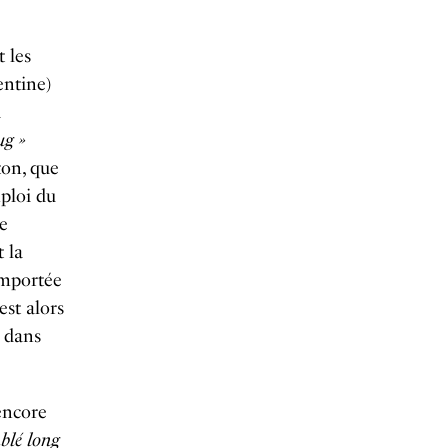
 les
entine)
a
ug »
ton, que
ploi du
le
 la
emportée
est alors
r dans
 encore
blé long