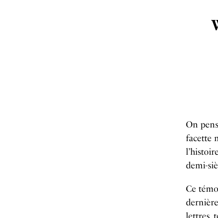
On pensa
facette 
l’histoi
demi-siè
Ce témoi
dernière
lettres