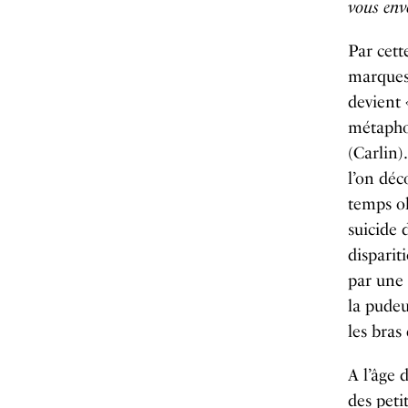
vous env
Par cett
marques
devient
métapho
(Carlin
l’on déc
temps ob
suicide 
disparit
par une 
la pudeu
les bras
A l’âge 
des peti