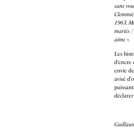
sans vou
Clemmie
1963. Mo
mariés /
aime ».
Les hist
d’encre
envie de
avisé d’o
puissant
déclarer
Guillau