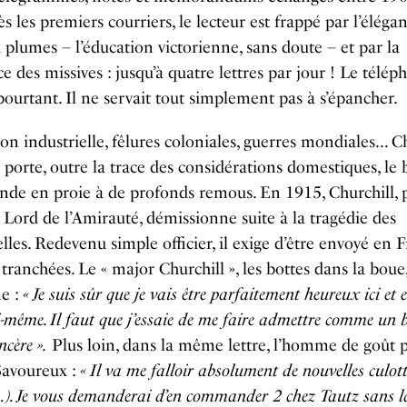
s les premiers courriers, le lecteur est frappé par l’éléga
 plumes – l’éducation victorienne, sans doute – et par la
e des missives : jusqu’à quatre lettres par jour ! Le télép
 pourtant. Il ne servait tout simplement pas à s’épancher.
on industrielle, fêlures coloniales, guerres mondiales… 
porte, outre la trace des considérations domestiques, le 
de en proie à de profonds remous. En 1915, Churchill, 
Lord de l’Amirauté, démissionne suite à la tragédie des
les. Redevenu simple officier, il exige d’être envoyé en F
 tranchées. Le « major Churchill », les bottes dans la boue,
e :
« Je suis sûr que je vais être parfaitement heureux ici et 
-même. Il faut que j’essaie de me faire admettre comme un 
ncère ».
Plus loin, dans la même lettre, l’homme de goût 
Savoureux :
« Il va me falloir absolument de nouvelles culot
…). Je vous demanderai d’en commander 2 chez Tautz sans la