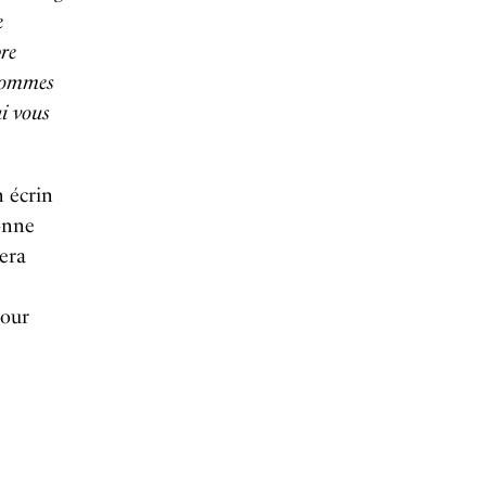
e
re
 sommes
i vous
n écrin
onne
sera
pour