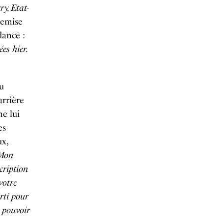
y, Etat-
remise
dance :
es hier.
du
arrière
ne lui
es
ux,
Mon
cription
votre
arti pour
t pouvoir