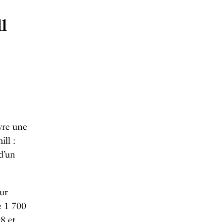
l
vre une
ll :
d’un
eur
e 1 700
8 et