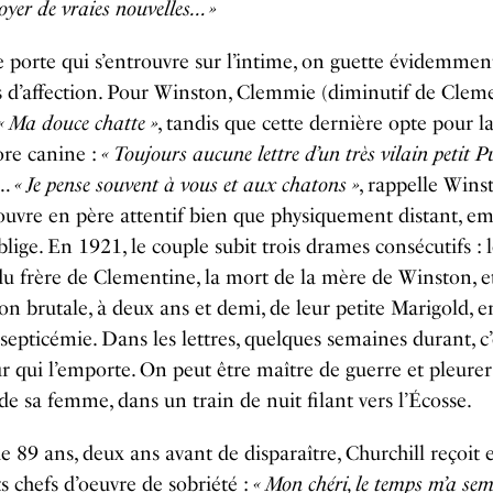
oyer de vraies nouvelles… »
e porte qui s’entrouvre sur l’intime, on guette évidemment
 d’affection. Pour Winston, Clemmie (diminutif de Clem
« Ma douce chatte »
, tandis que cette dernière opte pour l
re canine :
« Toujours aucune lettre d’un très vilain petit P
)…
« Je pense souvent à vous et aux chatons »
, rappelle Wins
ouvre en père attentif bien que physiquement distant, em
lige. En 1921, le couple subit trois drames consécutifs : 
du frère de Clementine, la mort de la mère de Winston, et
ion brutale, à deux ans et demi, de leur petite Marigold, 
septicémie. Dans les lettres, quelques semaines durant, c’
r qui l’emporte. On peut être maître de guerre et pleure
 de sa femme, dans un train de nuit filant vers l’Écosse.
de 89 ans, deux ans avant de disparaître, Churchill reçoit
ts chefs d’oeuvre de sobriété :
« Mon chéri, le temps m’a sem