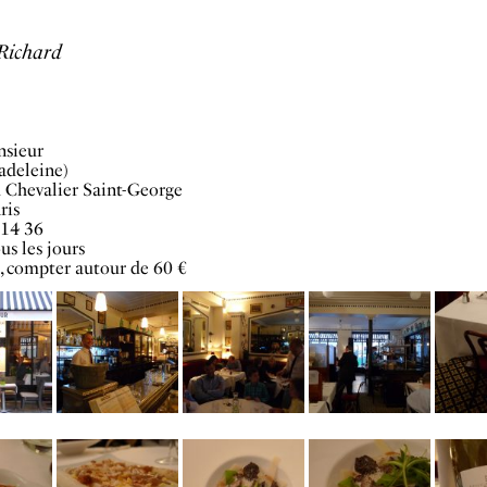
 Richard
sieur
adeleine)
 Chevalier Saint-George
ris
 14 36
us les jours
e, compter autour de 60 €