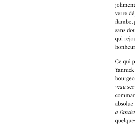
joliment
verre dé
flambe, 
sans dou
qui rejo
bonheur 
Ce qui p
Yannick 
bourgeoi
veau
ser
command
absolue 
à l’ancie
quelques