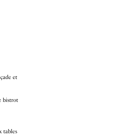
açade et
 bistrot
e
x tables