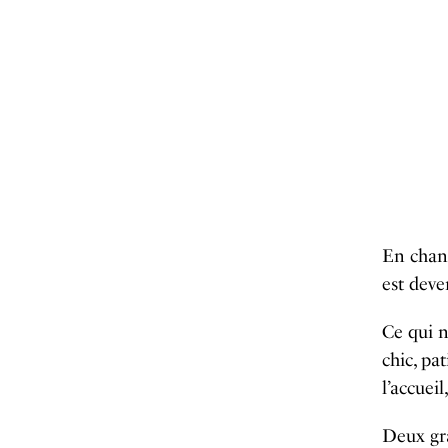
En chang
est deve
Ce qui n
chic, pa
l’accuei
Deux gra