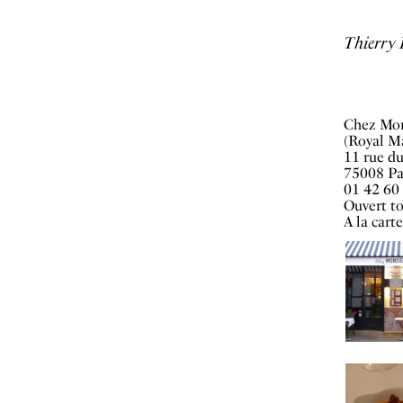
Thierry
Chez Mon
(Royal M
11 rue du
75008 Pa
01 42 60
Ouvert to
A la cart