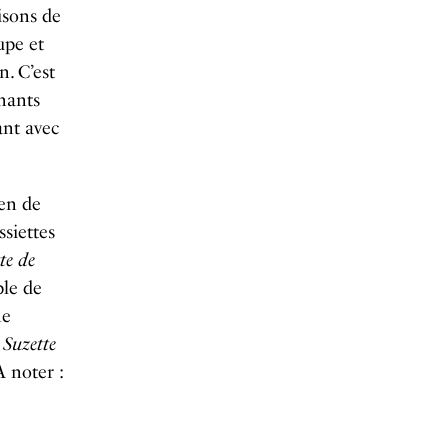
isons de
upe et
n. C’est
inants
ant avec
ien de
siettes
te de
ble de
ne
 Suzette
A noter :