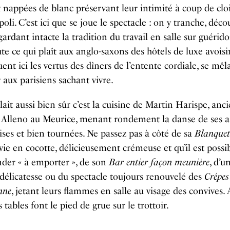
 nappées de blanc préservant leur intimité à coup de clo
poli. C’est ici que se joue le spectacle : on y tranche, déco
gardant intacte la tradition du travail en salle sur guérido
te ce qui plaît aux anglo-saxons des hôtels de luxe avois
uent ici les vertus des dîners de l’entente cordiale, se mêl
aux parisiens sachant vivre.
laît aussi bien sûr c’est la cuisine de Martin Harispe, anc
Alleno au Meurice, menant rondement la danse de ses as
ses et bien tournées. Ne passez pas à côté de sa
Blanquet
vie en cocotte, délicieusement crémeuse et qu’il est possi
er « à emporter », de son
Bar entier façon meunière
, d’u
délicatesse ou du spectacle toujours renouvelé des
Crêpes
nne
, jetant leurs flammes en salle au visage des convives. 
 tables font le pied de grue sur le trottoir.