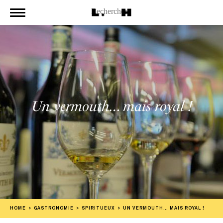
Un vermouth… mais royal !
HOME
GASTRONOMIE
SPIRITUEUX
UN VERMOUTH… MAIS ROYAL !