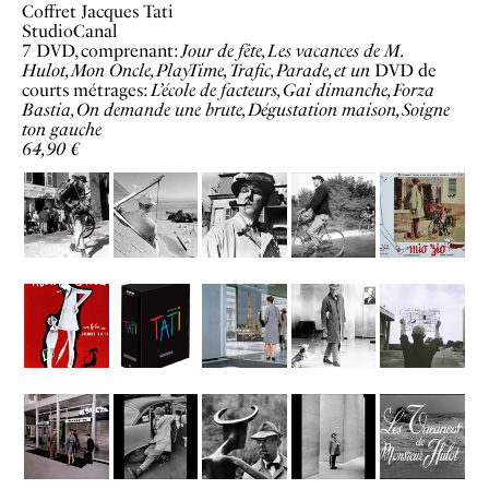
Coffret Jacques Tati
StudioCanal
7 DVD, comprenant:
Jour de fête,
Les vacances de M.
Hulot,
Mon Oncle,
PlayTime, T
rafic,
Parade, et un
DVD de
courts métrages:
L’école de facteurs,
Gai dimanche,
Forza
Bastia,
On demande une brute,
Dégustation maison,
Soigne
ton gauche
64,90 €