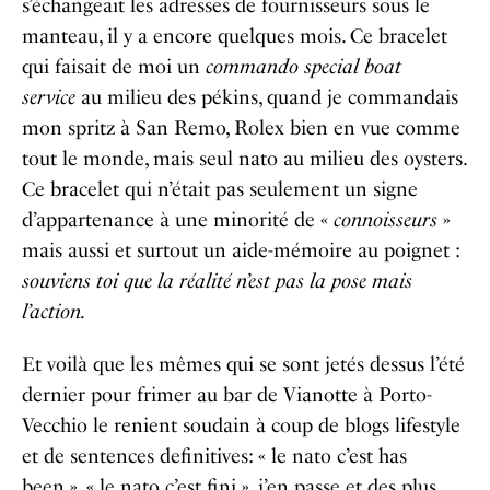
s’échangeait les adresses de fournisseurs sous le
manteau, il y a encore quelques mois. Ce bracelet
qui faisait de moi un
commando special boat
service
au milieu des pékins, quand je commandais
mon spritz à San Remo, Rolex bien en vue comme
tout le monde, mais seul nato au milieu des oysters.
Ce bracelet qui n’était pas seulement un signe
d’appartenance à une minorité de «
connoisseurs
»
mais aussi et surtout un aide-mémoire au poignet :
souviens toi que la réalité n’est pas la pose mais
l’action.
Et voilà que les mêmes qui se sont jetés dessus l’été
dernier pour frimer au bar de Vianotte à Porto-
Vecchio le renient soudain à coup de blogs lifestyle
et de sentences definitives: « le nato c’est has
been », « le nato c’est fini », j’en passe et des plus