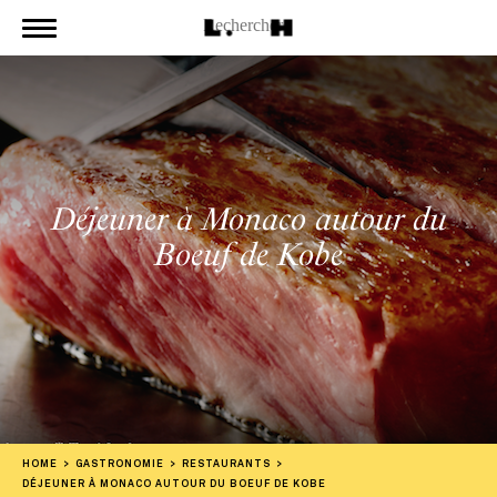
Déjeuner à Monaco autour du
Boeuf de Kobe
HOME
GASTRONOMIE
RESTAURANTS
DÉJEUNER À MONACO AUTOUR DU BOEUF DE KOBE