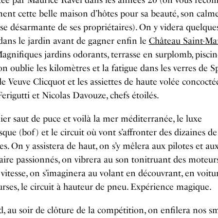
tée par Maurice Ravel dans les années 20 (on vous rec
nt cette belle maison d’hôtes pour sa beauté, son calme
sse désarmante de ses propriétaires). On y videra quelque
 dans le jardin avant de gagner enfin le
Château Saint-Ma
agnifiques jardins odorants, terrasse en surplomb, piscin
 on oublie les kilomètres et la fatigue dans les verres de Sp
e Veuve Clicquot et les assiettes de haute volée concocté
erigutti et Nicolas Davouze, chefs étoilés.
er saut de puce et voilà la mer méditerranée, le luxe
ue (bof) et le circuit où vont s’affronter des dizaines de
s. On y assistera de haut, on s’y mêlera aux pilotes et au
aire passionnés, on vibrera au son tonitruant des moteur
 vitesse, on s’imaginera au volant en découvrant, en voitu
rses, le circuit à hauteur de pneu. Expérience magique.
, au soir de clôture de la compétition, on enfilera nos 