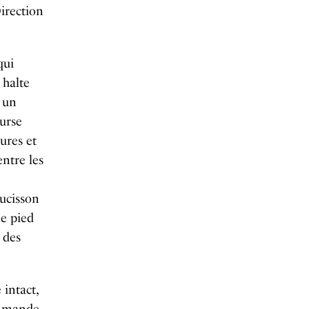
Direction
qui
 halte
 un
urse
eures et
entre les
aucisson
le pied
 des
intact,