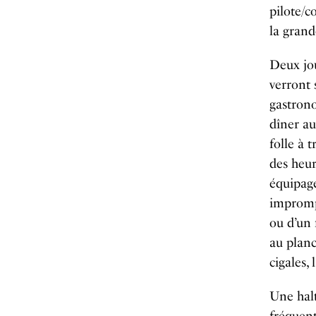
pilote/c
la grand
Deux jou
verront 
gastrono
dîner a
folle à t
des heure
équipage
imprompt
ou d’un 
au planc
cigales, 
Une halt