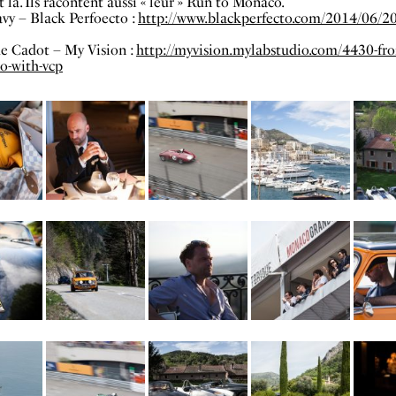
t là. Ils racontent aussi « leur » Run to Monaco.
vy – Black Perfoecto :
http://www.blackperfecto.com/2014/06/20
e Cadot – My Vision :
http://myvision.mylabstudio.com/4430-fro
o-with-vcp