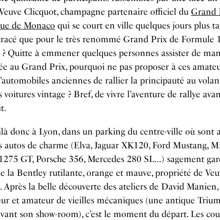
 Veuve Clicquot, champagne partenaire officiel du
Grand 
que de Monaco
qui se court en ville quelques jours plus t
racé que pour le très renommé Grand Prix de Formule 1
e ? Quitte à emmener quelques personnes assister de man
iée au Grand Prix, pourquoi ne pas proposer à ces amate
d’automobiles anciennes de rallier la principauté au volan
 voitures vintage ? Bref, de vivre l’aventure de rallye avan
t.
là donc à Lyon, dans un parking du centre-ville où sont 
s autos de charme (Elva, Jaguar XK120, Ford Mustang, M
1275 GT, Porsche 356, Mercedes 280 SL…) sagement gar
e la Bentley rutilante, orange et mauve, propriété de Ve
. Après la belle découverte des ateliers de David Manien,
ur et amateur de vieilles mécaniques (une antique Triu
vant son show-room), c’est le moment du départ. Les cou