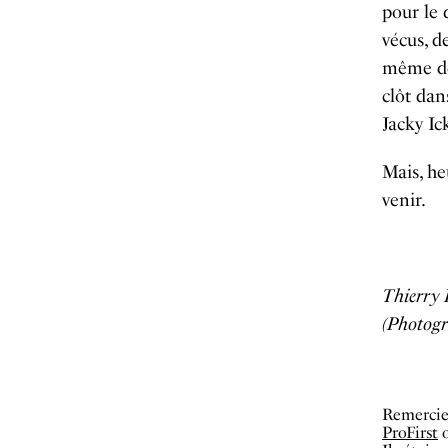
pour le 
vécus, d
même de 
clôt dan
Jacky Ic
Mais, he
venir.
Thierry 
(Photogr
Remercie
ProFirst
o