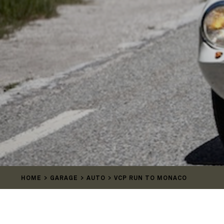
HOME
GARAGE
AUTO
VCP RUN TO MONACO