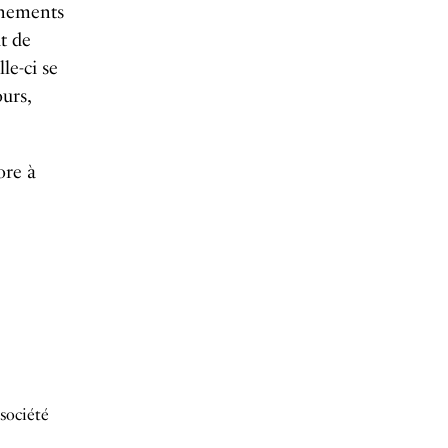
énements
ut de
le-ci se
urs,
ore à
 société