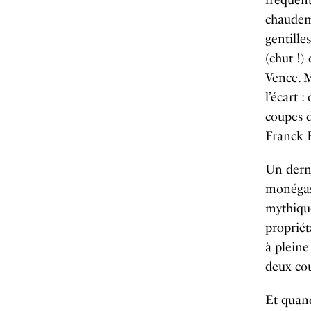
fréquen
chaudeme
gentille
(chut !)
Vence. M
l’écart :
coupes d
Franck F
Un derni
monégasq
mythique
propriét
à pleine
deux cou
Et quand