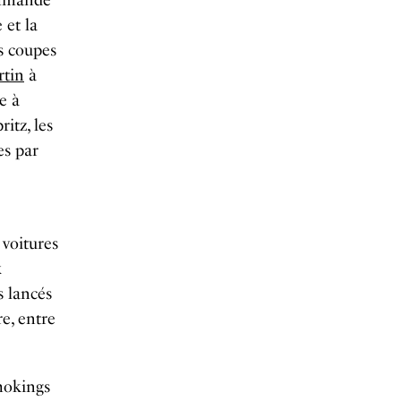
ommande
 et la
s coupes
rtin
à
e à
ritz, les
es par
 voitures
x
s lancés
re, entre
smokings