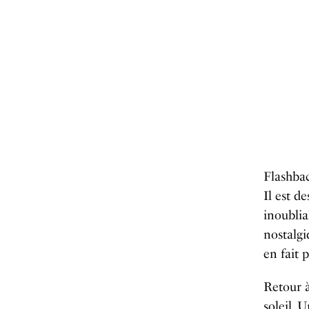
Flashba
Il est d
inoublia
nostalgi
en fait p
Retour à
soleil. 