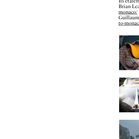
Ils étaien
Brian Lea
monaco/
Guillaum
to-monac