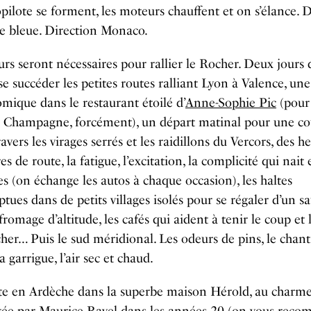
opilote se forment, les moteurs chauffent et on s’élance. 
e bleue. Direction Monaco.
rs seront nécessaires pour rallier le Rocher. Deux jours 
se succéder les petites routes ralliant Lyon à Valence, une
mique dans le restaurant étoilé d’
Anne-Sophie Pic
(pour
u Champagne, forcément), un départ matinal pour une co
ravers les virages serrés et les raidillons du Vercors, des h
s de route, la fatigue, l’excitation, la complicité qui nait 
s (on échange les autos à chaque occasion), les haltes
ues dans de petits villages isolés pour se régaler d’un s
fromage d’altitude, les cafés qui aident à tenir le coup et 
her… Puis le sud méridional. Les odeurs de pins, le chant
la garrigue, l’air sec et chaud.
e en Ardèche dans la superbe maison Hérold, au charme 