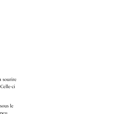
n sourire
Celle-ci
sous le
 peu