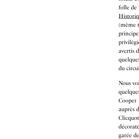
folle de
Histori
(même t
princip
privilég
avertis 
quelques
du circui
Nous voi
quelque
Cooper 
auprès d
Clicquot
décorate
garée de