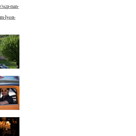
/vcp-run-
m-lyon-