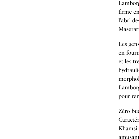
Lamborgh
firme en
l’abri d
Maserati
Les gens
en fourn
et les f
hydrauli
morpholo
Lamborgh
pour rem
Zéro bu
Caractér
Khamsin,
amusant,