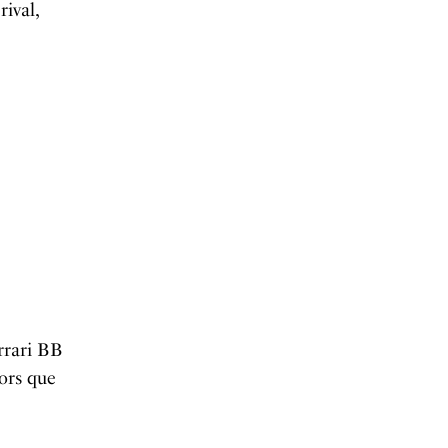
rival,
rrari BB
lors que