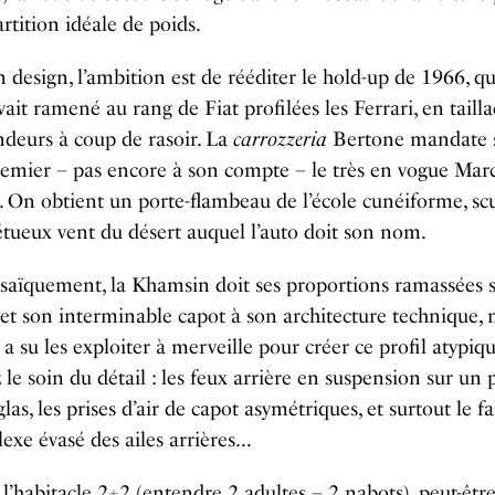
rtition idéale de poids.
 design, l’ambition est de rééditer le hold-up de 1966, q
vait ramené au rang de Fiat profilées les Ferrari, en taill
ndeurs à coup de rasoir. La
carrozzeria
Bertone mandate 
emier – pas encore à son compte – le très en vogue Marc
 On obtient un porte-flambeau de l’école cunéiforme, sc
tueux vent du désert auquel l’auto doit son nom.
saïquement, la Khamsin doit ses proportions ramassées 
e et son interminable capot à son architecture technique, 
a su les exploiter à merveille pour créer ce profil atypiqu
le soin du détail : les feux arrière en suspension sur un
glas, les prises d’air de capot asymétriques, et surtout le f
exe évasé des ailes arrières…
l’habitacle 2+2 (entendre 2 adultes – 2 nabots), peut-être