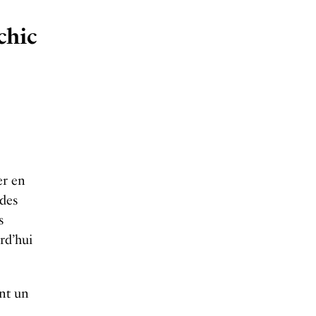
chic
er en
 des
s
rd’hui
ant un