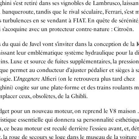
ini s’est retiré dans ses vignobles de Lambrusco, laissan
 banqueroute, tandis que le rival séculaire, Ferrari, s’est 
es turbulences en se vendant à FIAT. En quête de sérénité
 s’acoquine avec un protecteur contre-nature : Citroën.
 du quai de Javel vont s’inviter dans la conception de la
issant leur emblématique système hydraulique pour la di
reins. Luxe et source de fuites supplémentaires, la pression
que permet au conducteur d’ajuster pédalier et sièges à s
gie. L’
Ingegnere
Alfieri (on le retrouvera plus tard chez
ini) cogite sur une plate-forme et des trains roulants 
placer ceux, obsolètes, de la Ghibli.
dget pour un nouveau moteur, on reprend le V8 maison
istique essentielle qui donnera sa personnalité esthétique
 ce beau moteur est reculé derrière l’essieu avant, et, dét
 la roue de secours se loge dans le museau de la voiture