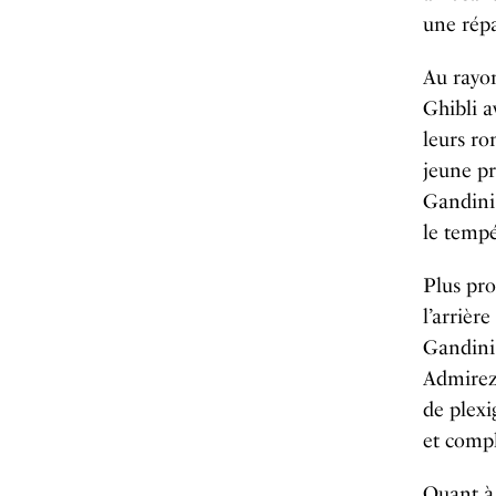
une répa
Au rayon
Ghibli a
leurs ro
jeune pr
Gandini.
le tempé
Plus pro
l’arrièr
Gandini 
Admirez 
de plexi
et compl
Quant à 