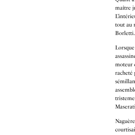
maître j
L’intéri
tout au 
Borletti.
Lorsque 
assassin
moteur c
racheté 
sémilla
assemblé
tristeme
Maserat
Naguère 
courtisa