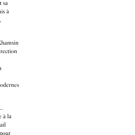
t sa
mis à
,
 Khamsin
rection
a
modernes
 …
 à la
ail
 pour