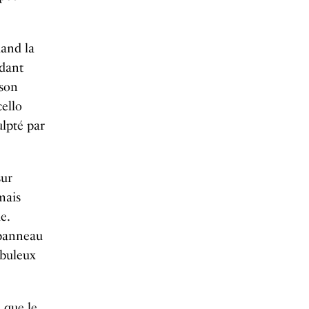
uand la
adant
son
ello
ulpté par
sur
mais
e.
 panneau
abuleux
 que le