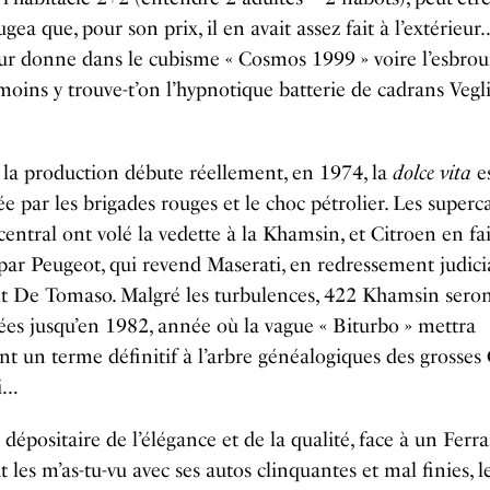
ugea que, pour son prix, il en avait assez fait à l’extérieur
eur donne dans le cubisme « Cosmos 1999 » voire l’esbrou
moins y trouve-t’on l’hypnotique batterie de cadrans Vegl
la production débute réellement, en 1974, la
dolce vita
es
ée par les brigades rouges et le choc pétrolier. Les superc
entral ont volé la vedette à la Khamsin, et Citroen en fail
par Peugeot, qui revend Maserati, en redressement judicia
nt De Tomaso. Malgré les turbulences, 422 Khamsin sero
es jusqu’en 1982, année où la vague « Biturbo » mettra
nt un terme définitif à l’arbre généalogiques des grosses
i…
dépositaire de l’élégance et de la qualité, face à un Ferra
it les m’as-tu-vu avec ses autos clinquantes et mal finies, l