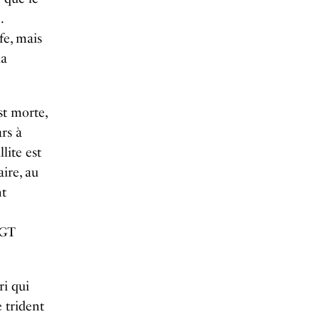
…
fe, mais
ia
t morte,
ars à
lite est
ire, au
nt
 GT
ri qui
e trident