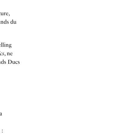
ure,
hands du
lling
cs
, ne
ands Ducs
a
 :