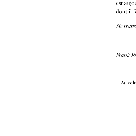
est aujo
dont il 
Sic tran
Frank Pi
Au vol