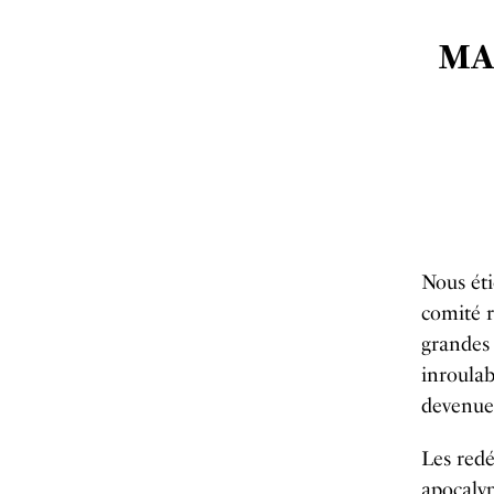
MAS
Nous éti
comité r
grandes 
inroulab
devenue 
Les redé
apocalyp