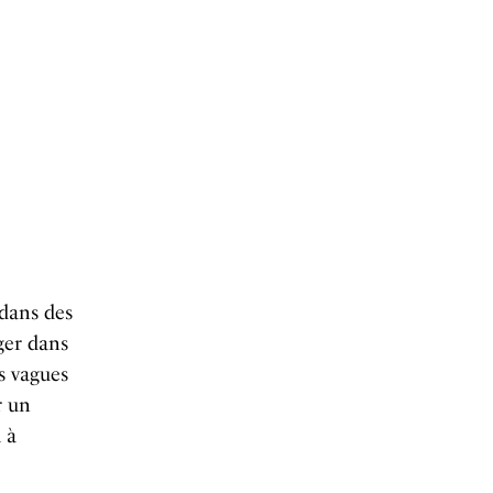
 dans des
ger dans
s vagues
r un
 à