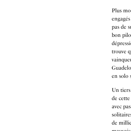
Plus mod
engagés 
pas de s
bon pilo
dépressi
trouve 
vainqueu
Guadelo
en solo 
Un tiers
de cette
avec pas
solitair
de milli