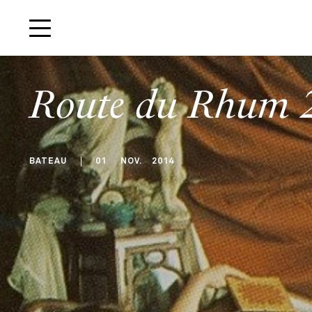
Route du Rhum 
BATEAU
01
NOV
.
2014