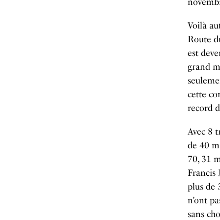
novemb
Voilà au
Route d
est dev
grand mo
seulemen
cette co
record d
Avec 8 t
de 40 m
70, 31 
Francis 
plus de
n’ont pa
sans cho