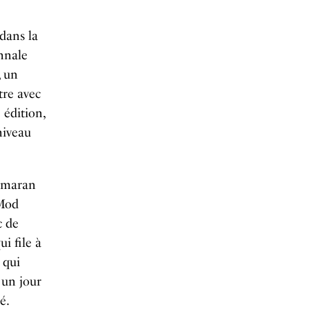
dans la
nnale
, un
tre avec
 édition,
niveau
rimaran
 Mod
c de
i file à
 qui
 un jour
é.