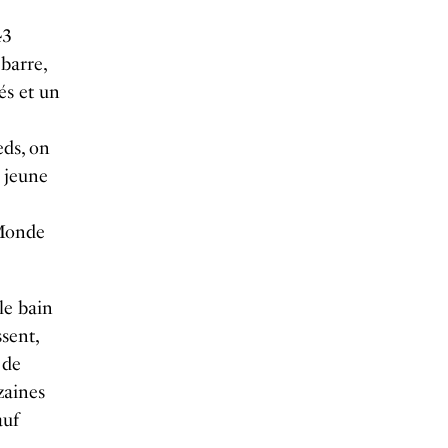
43
barre,
és et un
eds, on
 jeune
 Monde
le bain
sent,
 de
zaines
auf