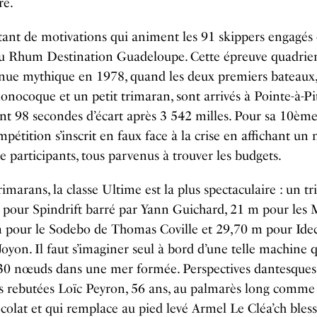
re.
tant de motivations qui animent les 91 skippers engagés 
u Rhum Destination Guadeloupe. Cette épreuve quadrie
enue mythique en 1978, quand les deux premiers bateaux
nocoque et un petit trimaran, sont arrivés à Pointe-à-Pi
t 98 secondes d’écart après 3 542 milles. Pour sa 10ème
mpétition s’inscrit en faux face à la crise en affichant un 
e participants, tous parvenus à trouver les budgets.
rimarans, la classe Ultime est la plus spectaculaire : un t
 pour Spindrift barré par Yann Guichard, 21 m pour les
m pour le Sodebo de Thomas Coville et 29,70 m pour Ide
Joyon. Il faut s’imaginer seul à bord d’une telle machine qu
 30 nœuds dans une mer formée. Perspectives dantesques
s rebutées Loïc Peyron, 56 ans, au palmarès long comme
colat et qui remplace au pied levé Armel Le Cléa’ch bless