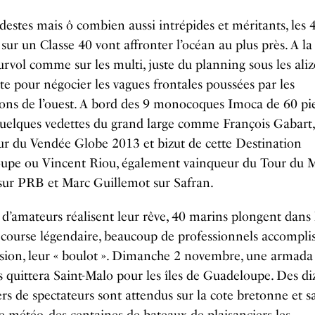
estes mais ô combien aussi intrépides et méritants, les 
sur un Classe 40 vont affronter l’océan au plus près. A la 
urvol comme sur les multi, juste du planning sous les aliz
te pour négocier les vagues frontales poussées par les
ons de l’ouest. A bord des 9 monocoques Imoca de 60 pi
quelques vedettes du grand large comme François Gabart,
r du Vendée Globe 2013 et bizut de cette Destination
upe ou Vincent Riou, également vainqueur du Tour du
sur PRB et Marc Guillemot sur Safran.
 d’amateurs réalisent leur rêve, 40 marins plongent dans 
 course légendaire, beaucoup de professionnels accomplis
sion, leur « boulot ». Dimanche 2 novembre, une armada
es quittera Saint-Malo pour les îles de Guadeloupe. Des di
ers de spectateurs sont attendus sur la cote bretonne et s