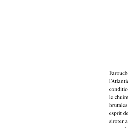
Farouche
l’Atlant
conditio
le chuin
brutales
esprit d
siroter 