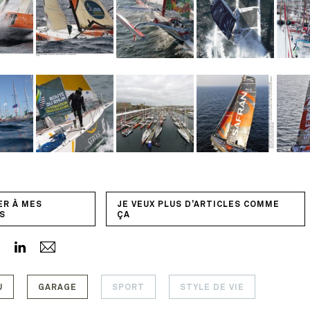
ER À MES
JE VEUX PLUS D'ARTICLES COMME
S
ÇA
U
GARAGE
SPORT
STYLE DE VIE