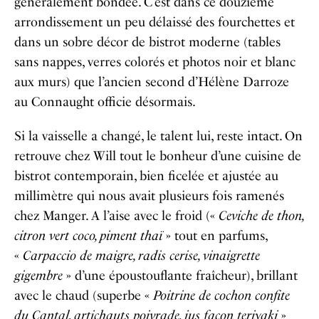
généralement bondée. C’est dans ce douzième
arrondissement un peu délaissé des fourchettes et
dans un sobre décor de bistrot moderne (tables
sans nappes, verres colorés et photos noir et blanc
aux murs) que l’ancien second d’Hélène Darroze
au Connaught officie désormais.
Si la vaisselle a changé, le talent lui, reste intact. On
retrouve chez Will tout le bonheur d’une cuisine de
bistrot contemporain, bien ficelée et ajustée au
millimètre qui nous avait plusieurs fois ramenés
chez Manger. A l’aise avec le froid («
Ceviche de thon,
citron vert coco, piment thaï
» tout en parfums,
«
Carpaccio de maigre, radis cerise, vinaigrette
gigembre
» d’une époustouflante fraîcheur), brillant
avec le chaud (superbe «
Poitrine de cochon confite
du Cantal, artichauts poivrade, jus façon teriyaki
»