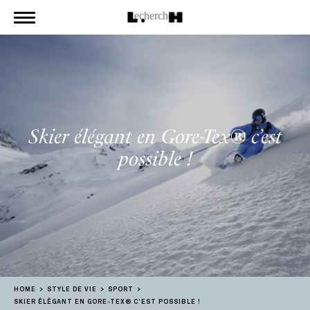
Skier élégant en Gore-Tex® c’est
possible !
HOME
STYLE DE VIE
SPORT
SKIER ÉLÉGANT EN GORE-TEX® C’EST POSSIBLE !