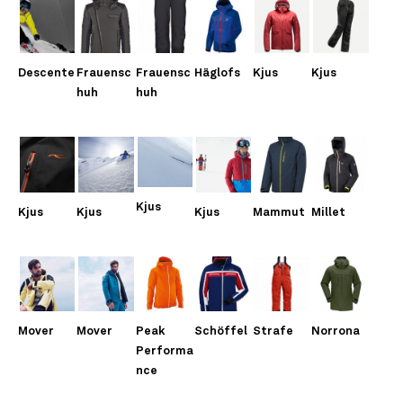
Descente
Frauensc
Frauensc
Häglofs
Kjus
Kjus
huh
huh
Kjus
Kjus
Kjus
Kjus
Mammut
Millet
Mover
Mover
Peak
Schöffel
Strafe
Norrona
Performa
nce