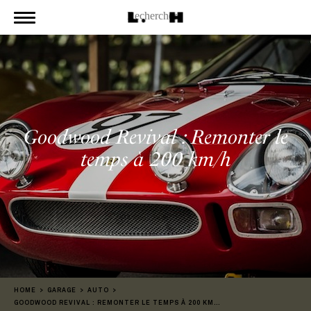
Goodwood Revival : Remonter le
temps à 200 km/h
HOME
GARAGE
AUTO
GOODWOOD REVIVAL : REMONTER LE TEMPS À 200 KM/H