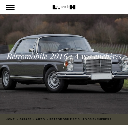
Rétromobile 2016 : A vos enchères
!
HOME
GARAGE
AUTO
RÉTROMOBILE 2016 : A VOS ENCHÈRES !