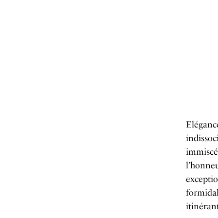
Elégance
indissoc
immiscée
l’honneu
exceptio
formidab
itinéran