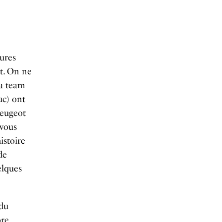
e
eures
t. On ne
la team
uc) ont
Peugeot
 vous
istoire
de
elques
 du
ore