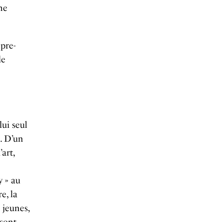
ne
 pre-
le
lui seul
. D’un
art,
y » au
e, la
 jeunes,