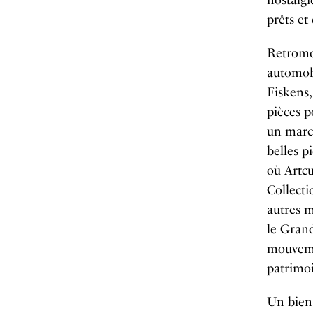
nostalgi
prêts et
Retromob
automob
Fiskens,
pièces p
un marc
belles p
où Artcu
Collecti
autres m
le Grand 
mouvemen
patrimoi
Un bien 