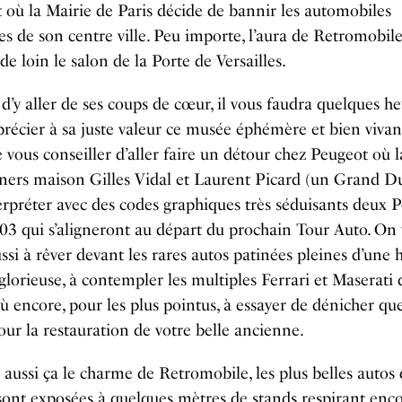
ù la Mairie de Paris décide de bannir les automobiles
s de son centre ville. Peu importe, l’aura de Retromobil
de loin le salon de la Porte de Versailles.
e d’y aller de ses coups de cœur, il vous faudra quelques h
récier à sa juste valeur ce musée éphémère et bien vivan
 vous conseiller d’aller faire un détour chez Peugeot où 
ners maison Gilles Vidal et Laurent Picard (un Grand D
erpréter avec des codes graphiques très séduisants deux 
03 qui s’aligneront au départ du prochain Tour Auto. On
ussi à rêver devant les rares autos patinées pleines d’une h
 glorieuse, à contempler les multiples Ferrari et Maserati 
ù encore, pour les plus pointus, à essayer de dénicher qu
our la restauration de votre belle ancienne.
t aussi ça le charme de Retromobile, les plus belles autos
ont exposées à quelques mètres de stands respirant enc