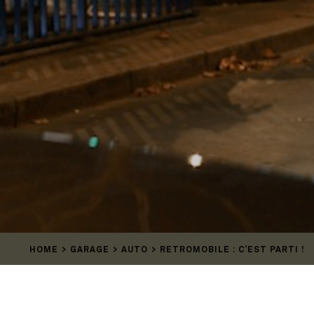
HOME
GARAGE
AUTO
RETROMOBILE : C’EST PARTI !