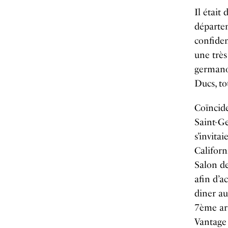
Il était
départe
confiden
une très
germanop
Ducs, to
Coïncide
Saint-Ge
s’invita
Californ
Salon de
afin d’a
diner au
7ème ar
Vantage