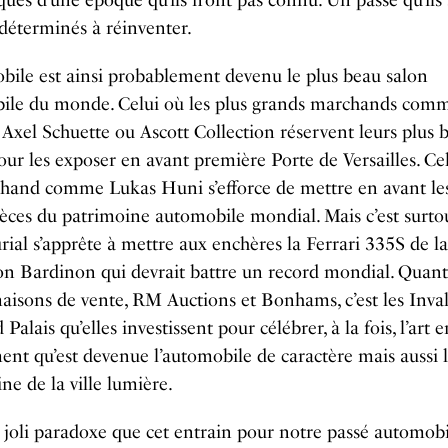
ques d’une époque qu’ils n’ont pas connu. Un passé qu’ils
 déterminés à réinventer.
ile est ainsi probablement devenu le plus beau salon
ile du monde. Celui où les plus grands marchands com
 Axel Schuette ou Ascott Collection réservent leurs plus b
our les exposer en avant première Porte de Versailles. Ce
hand comme Lukas Huni s’efforce de mettre en avant les
ièces du patrimoine automobile mondial. Mais c’est surtou
rial s’apprête à mettre aux enchères la Ferrari 335S de la
on Bardinon qui devrait battre un record mondial. Quan
aisons de vente, RM Auctions et Bonhams, c’est les Inval
Palais qu’elles investissent pour célébrer, à la fois, l’art e
t qu’est devenue l’automobile de caractère mais aussi 
ne de la ville lumière.
joli paradoxe que cet entrain pour notre passé automobi