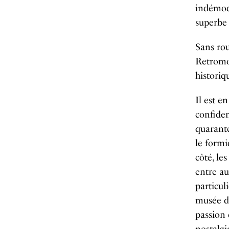
indémod
superbe
Sans rou
Retromob
historiq
Il est e
confiden
quarante
le formi
côté, le
entre au
particul
musée de
passion 