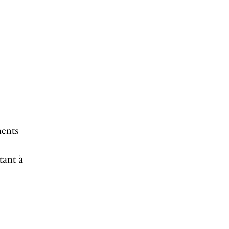
ments
tant à