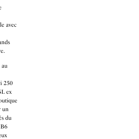
e
le avec
ands
e.
 au
ri 250
SL ex
boutique
r un
és du
DB6
eux