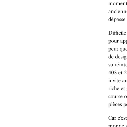
moment o
ancienne
dépasse 
Difficil
pour app
peut que
de desig
su réint
403 et 2
invite a
riche et
course o
pièces p
Car c’es
monde s