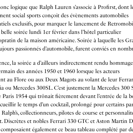
 donc logique que Ralph Lauren s’associe à Profirst, dont l
ment social sports conçoit des évènements automobiles
tiels exclusifs, pour marquer le lancement de Retromobi
 belle soirée lundi 1er février dans l’hôtel particulier
ratin de la maison américaine. Soirée à laquelle les Gr
ujours passionnés d’automobile, furent conviés en nombr
nce, la soirée a d’ailleurs indirectement rendu hommage
rmain des années 1950 et 1960 lorsque les acteurs
ient au Flore ou aux Deux Magots au volant de leur Ferra
ia ou Mercedes 300SL. C’est justement la Mercedes 300 
 Paris 1954 qui trônait fièrement devant l’entrée de la 
ccueillir le temps d’un cocktail, prolongé pour certains pa
 Ralph’s, collectionneurs, pilotes de course et personnalit
t. Discrètes et nobles Ferrari 330 GTC et Aston Martin 
 composaient également ce beau tableau complété par d