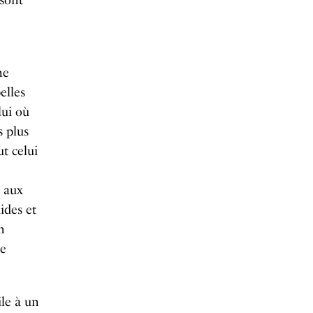
 sont
me
elles
lui où
 plus
t celui
t aux
ides et
n
le
le à un