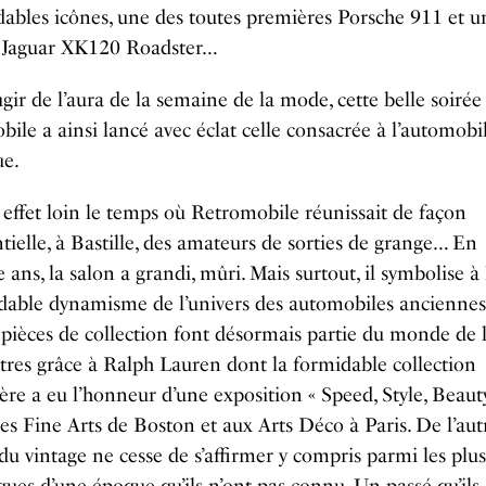
ables icônes, une des toutes premières Porsche 911 et u
 Jaguar XK120 Roadster…
gir de l’aura de la semaine de la mode, cette belle soirée
ile a ainsi lancé avec éclat celle consacrée à l’automobi
ue.
n effet loin le temps où Retromobile réunissait de façon
tielle, à Bastille, des amateurs de sorties de grange… En
 ans, la salon a grandi, mûri. Mais surtout, il symbolise à 
dable dynamisme de l’univers des automobiles anciennes
s pièces de collection font désormais partie du monde de l’
tres grâce à Ralph Lauren dont la formidable collection
ière a eu l’honneur d’une exposition « Speed, Style, Beaut
s Fine Arts de Boston et aux Arts Déco à Paris. De l’autr
du vintage ne cesse de s’affirmer y compris parmi les plus