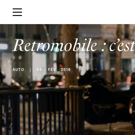
Retromobile : c’est
AUTO
04
FÉV
.
2016