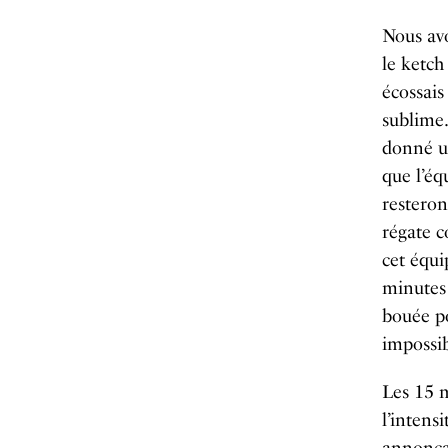
Nous avo
le ketch
écossais
sublime.
donné un
que l’éq
resteron
régate 
cet équi
minutes 
bouée po
impossib
Les 15 m
l’intens