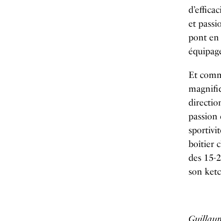
d’effica
et passi
pont en 
équipage
Et comm
magnifi
directio
passion 
sportiv
boîtier 
des 15-
son ketc
Guillau