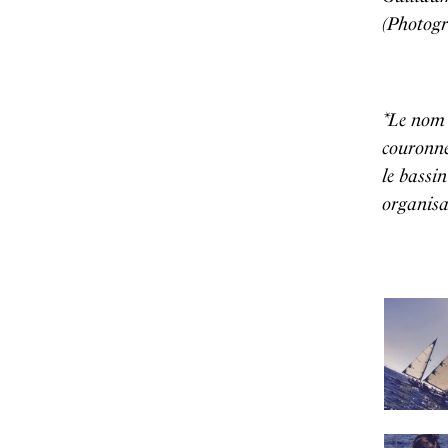
(Photogr
*Le nom
couronné
le bassi
organisa