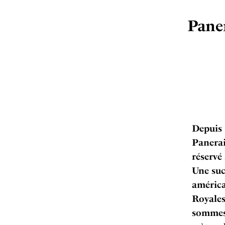
Paner
Depuis 
Panerai
réservé
Une suc
américa
Royales
sommes 