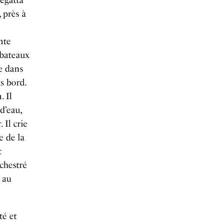
Regatta
 près à
nte
 bateaux
e dans
us bord.
 Il
d’eau,
 Il crie
e de la
t
rchestré
 au
té et