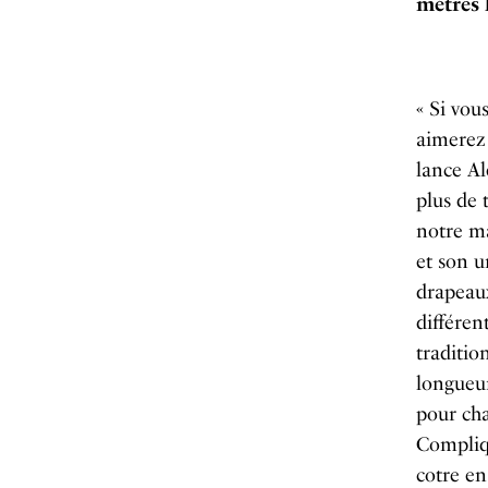
mètres 
« Si vou
aimerez 
lance Al
plus de 
notre m
et son u
drapeaux
différen
traditio
longueur
pour cha
Compliqu
cotre e