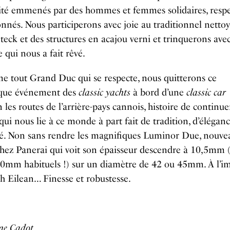
cité emmenés par des hommes et femmes solidaires, resp
onnés. Nous participerons avec joie au traditionnel netto
teck et des structures en acajou verni et trinquerons ave
 qui nous a fait rêvé.
e tout Grand Duc qui se respecte, nous quitterons ce
que événement des
classic yachts
à bord d’une
classic car
n les routes de l’arrière-pays cannois, histoire de continue
qui nous lie à ce monde à part fait de tradition, d’éléganc
ité. Non sans rendre les magnifiques Luminor Due, nouve
chez Panerai qui voit son épaisseur descendre à 10,5mm (
20mm habituels !) sur un diamètre de 42 ou 45mm. À l’i
h Eilean… Finesse et robustesse.
me Cadot