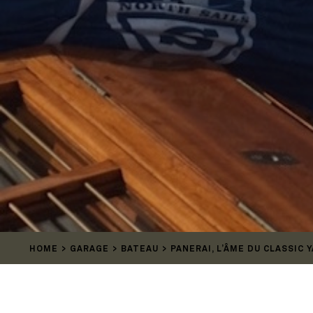
HOME
GARAGE
BATEAU
PANERAI, L’ÂME DU CLASSIC