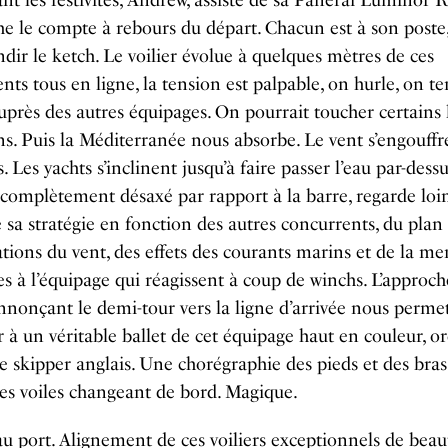
t les festivités, Andrew, assisté de sa Panerai Luminor 
e le compte à rebours du départ. Chacun est à son poste,
ndir le ketch. Le voilier évolue à quelques mètres de ces
nts tous en ligne, la tension est palpable, on hurle, on te
auprès des autres équipages. On pourrait toucher certains
s. Puis la Méditerranée nous absorbe. Le vent s’engouffr
s. Les yachts s’inclinent jusqu’à faire passer l’eau par-dess
omplètement désaxé par rapport à la barre, regarde loin.
 sa stratégie en fonction des autres concurrents, du plan 
ations du vent, des effets des courants marins et de la mer.
es à l’équipage qui réagissent à coup de winchs. L’approch
nonçant le demi-tour vers la ligne d’arrivée nous perme
er à un véritable ballet de cet équipage haut en couleur, o
e skipper anglais. Une chorégraphie des pieds et des bras
es voiles changeant de bord. Magique.
u port. Alignement de ces voiliers exceptionnels de beau