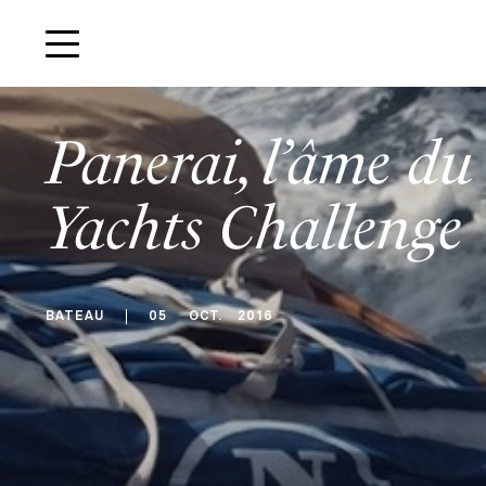
Panerai, l’âme du 
Yachts Challenge
BATEAU
05
OCT
.
2016