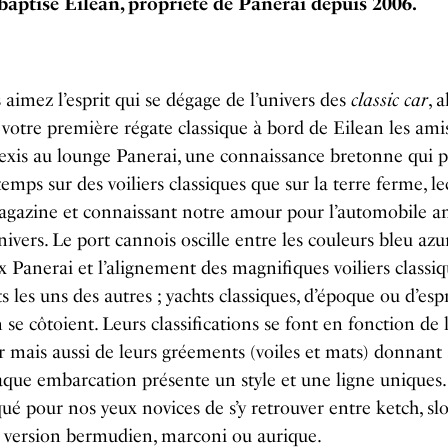
baptisé Eilean, propriété de Panerai depuis 2006.
s aimez l’esprit qui se dégage de l’univers des
classic car
, 
votre première régate classique à bord de Eilean les amis
exis au lounge Panerai, une connaissance bretonne qui p
temps sur des voiliers classiques que sur la terre ferme, l
agazine et connaissant notre amour pour l’automobile a
nivers. Le port cannois oscille entre les couleurs bleu azu
 Panerai et l’alignement des magnifiques voiliers classiq
ts les uns des autres ; yachts classiques, d’époque ou d’esp
n se côtoient. Leurs classifications se font en fonction de 
 mais aussi de leurs gréements (voiles et mats) donnant 
que embarcation présente un style et une ligne uniques.
é pour nos yeux novices de s’y retrouver entre ketch, slo
n version bermudien, marconi ou aurique.