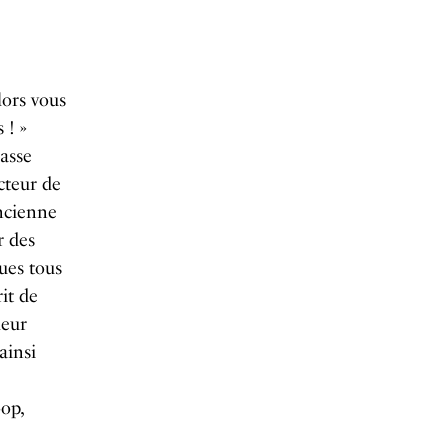
alors vous
 ! »
asse
ecteur de
ncienne
r des
ues tous
rit de
leur
ainsi
op,