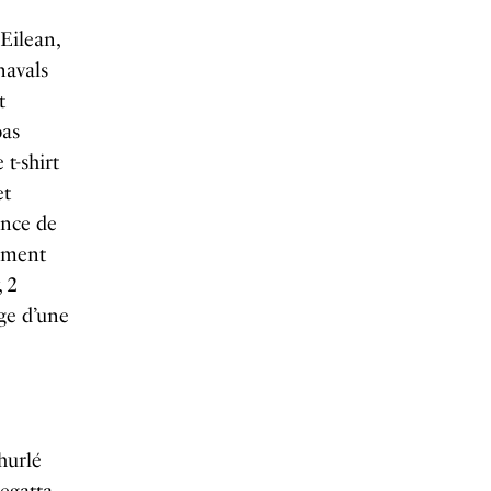
Eilean,
navals
t
pas
t-shirt
et
ence de
omment
, 2
ge d’une
 hurlé