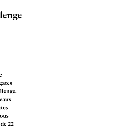
llenge
e
gates
llenge.
 eaux
ates
nous
 de 22