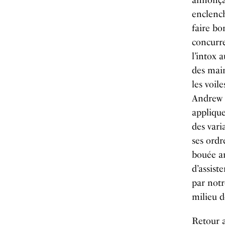
annonçan
enclench
faire bo
concurre
l’intox 
des main
les voile
Andrew c
applique
des vari
ses ordr
bouée an
d’assist
par notr
milieu d
Retour a