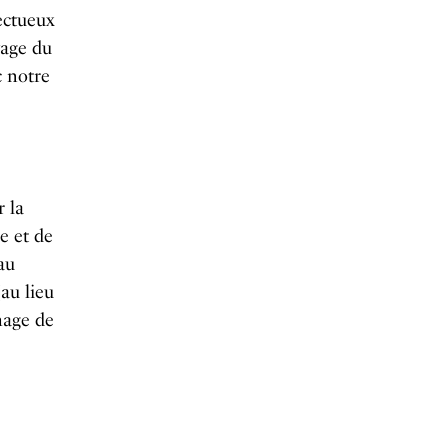
ectueux
yage du
c notre
r la
e et de
au
au lieu
mage de