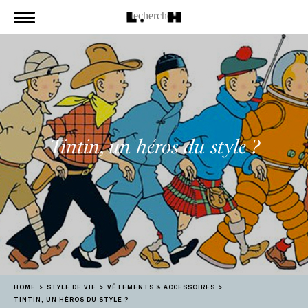
Tintin, un héros du style ?
HOME
STYLE DE VIE
VÊTEMENTS & ACCESSOIRES
TINTIN, UN HÉROS DU STYLE ?