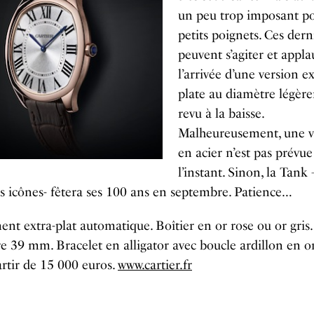
un peu trop imposant po
petits poignets. Ces dern
peuvent s’agiter et appla
l’arrivée d’une version ex
plate au diamètre légèr
revu à la baisse.
Malheureusement, une v
en acier n’est pas prévu
l’instant. Sinon, la Tank
s icônes- fêtera ses 100 ans en septembre. Patience…
t extra-plat automatique. Boîtier en or rose ou or gris.
 39 mm. Bracelet en alligator avec boucle ardillon en o
artir de 15 000 euros.
www.cartier.fr