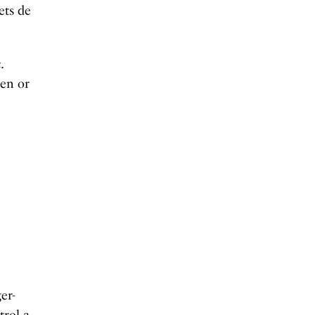
ets de
.
 en or
er-