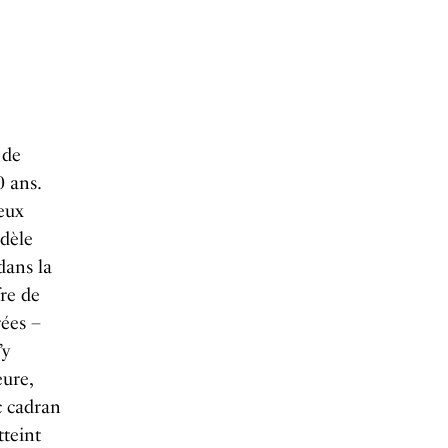
 de
0 ans.
eux
odèle
dans la
fre de
rées –
’y
eure,
c cadran
tteint