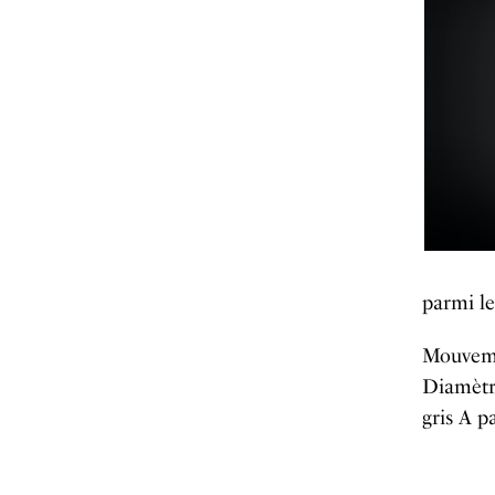
parmi le
Mouvemen
Diamètre
gris A p