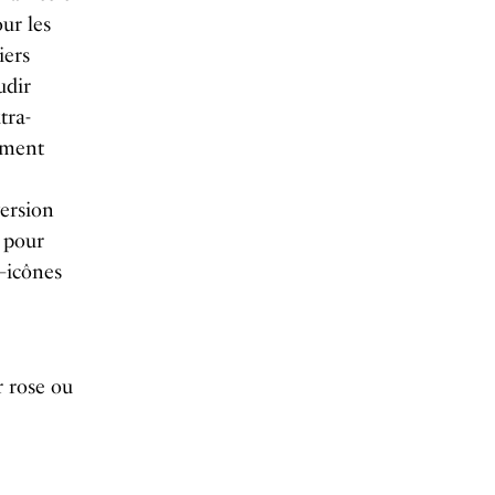
ur les
iers
udir
tra-
ement
ersion
e pour
 –icônes
r rose ou