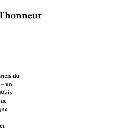
 l’honneur
nnels du
 – un
 Mais
que
gne
et