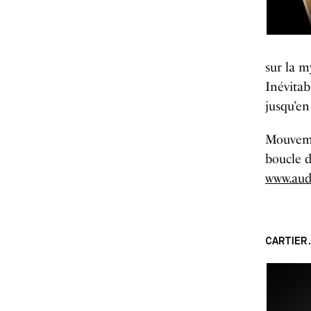
sur la m
Inévitab
jusqu’en
Mouvemen
boucle 
www.aud
CARTIER 