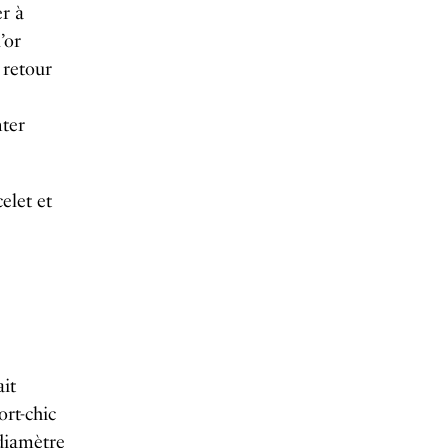
er à
l’or
 retour
nter
elet et
ait
ort-chic
 diamètre