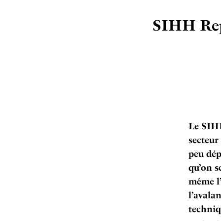
SIHH Repo
Le SIHH
secteur
peu dép
qu’on se
même l’
l’avala
techniq