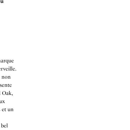
ou
marque
rveille.
r non
ésente
l Oak,
ux
s et un
 bel