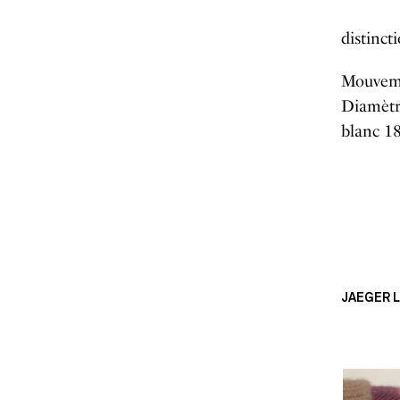
distinct
Mouveme
Diamètre
blanc 1
JAEGER L