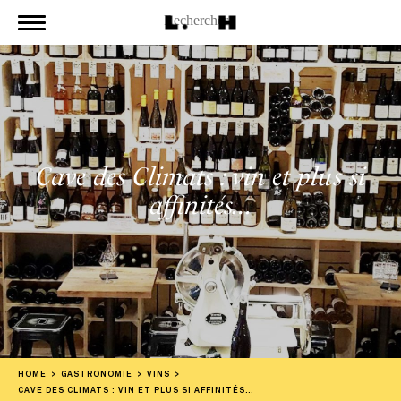
Cave des Climats : vin et plus si
affinités…
HOME
GASTRONOMIE
VINS
CAVE DES CLIMATS : VIN ET PLUS SI AFFINITÉS…