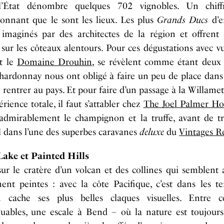
 l’État dénombre quelques 702 vignobles. Un chiff
ionnant que le sont les lieux. Les plus
Grands Ducs
d’e
 imaginés par des architectes de la région et offrent
sur les côteaux alentours. Pour ces dégustations avec v
t le
Domaine Drouhin
, se révèlent comme étant deux 
hardonnay nous ont obligé à faire un peu de place dans 
 rentrer au pays. Et pour faire d’un passage à la Willamet
rience totale, il faut s’attabler chez
The Joel Palmer Ho
e admirablement le champignon et la truffe, avant de tr
 dans l’une des superbes caravanes
deluxe
du
Vintages R
Lake et Painted Hills
ur le cratère d’un volcan et des collines qui semblent 
ent peintes : avec la côte Pacifique, c’est dans les t
n cache ses plus belles claques visuelles. Entre 
ables, une escale à Bend – où la nature est toujours