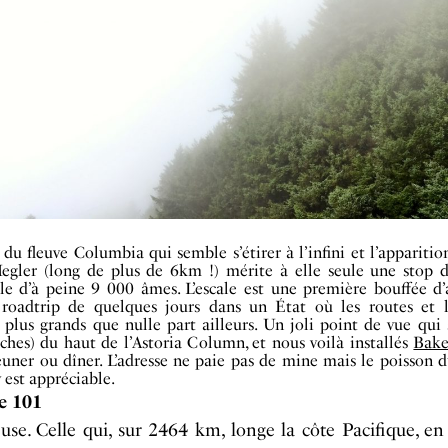
 du fleuve Columbia qui semble s’étirer à l’infini et l’appariti
Megler (long de plus de 6km !) mérite à elle seule une stop d
lle d’à peine 9 000 âmes. L’escale est une première bouffée d’
roadtrip de quelques jours dans un État où les routes et l
plus grands que nulle part ailleurs. Un joli point de vue qui
hes) du haut de l’Astoria Column, et nous voilà installés
Bake
uner ou dîner. L’adresse ne paie pas de mine mais le poisson d
y est appréciable.
e 101
se. Celle qui, sur 2464 km, longe la côte Pacifique, e