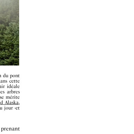
on du pont
ans cette
air idéale
es arbres
 se mérite
d Alaska
,
u jour -et
n prenant