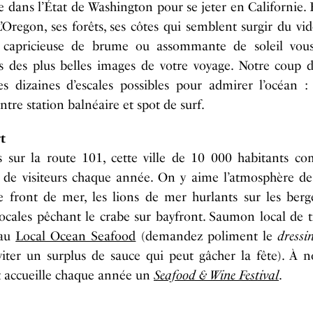
e dans l’État de Washington pour se jeter en Californie. 
’Oregon, ses forêts, ses côtes qui semblent surgir du vi
 capricieuse de brume ou assommante de soleil vous
es des plus belles images de votre voyage. Notre coup d
es dizaines d’escales possibles pour admirer l’océan 
ntre station balnéaire et spot de surf.
t
s sur la route 101, cette ville de 10 000 habitants co
s de visiteurs chaque année. On y aime l’atmosphère de
e front de mer, les lions de mer hurlants sur les berg
locales pêchant le crabe sur bayfront. Saumon local de t
 au
Local Ocean Seafood
(demandez poliment le
dressi
viter un surplus de sauce qui peut gâcher la fête). À 
 accueille chaque année un
Seafood & Wine Festival
.