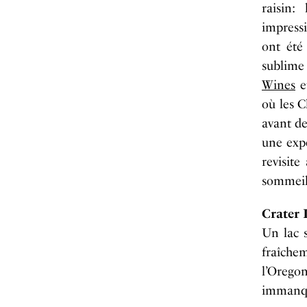
raisin:
impress
ont été
sublime 
Wines
e
où les C
avant de
une expé
revisit
sommeil
Crater 
Un lac s
fraîchem
l’Orego
immanqu