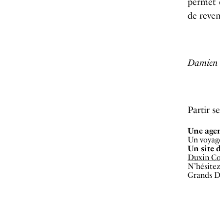
permet 
de reven
Damien 
Partir 
Une age
Un voyag
Un site 
Duxin C
N’hésite
Grands D