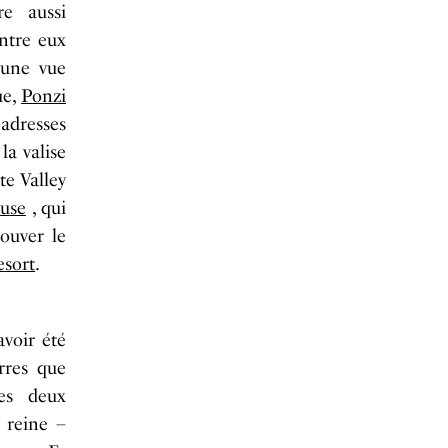
re aussi
ntre eux
 une vue
ue,
Ponzi
adresses
la valise
te Valley
use
, qui
ouver le
esort
.
avoir été
erres que
ces deux
 reine –