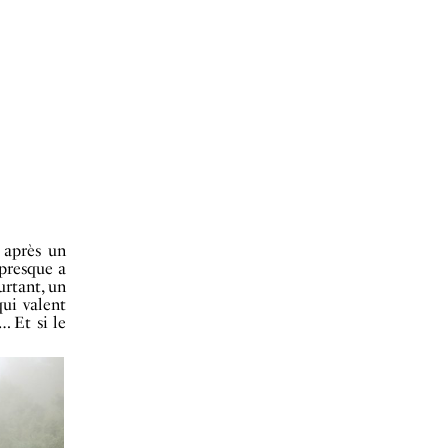
 après un
presque a
urtant, un
qui valent
… Et si le