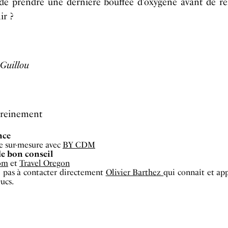
de prendre une dernière bouffée d’oxygène avant de ren
ir ?
Guillou
sereinement
nce
e sur-mesure avec
BY CDM
de bon conseil
om
et
Travel Oregon
z pas à contacter directement
Olivier Barthez
qui connaît et ap
ucs.