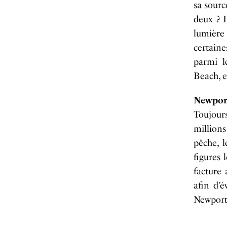
sa sourc
deux ? L
lumière
certain
parmi l
Beach, e
Newpor
Toujour
million
pêche, l
figures 
facture
afin d’é
Newport