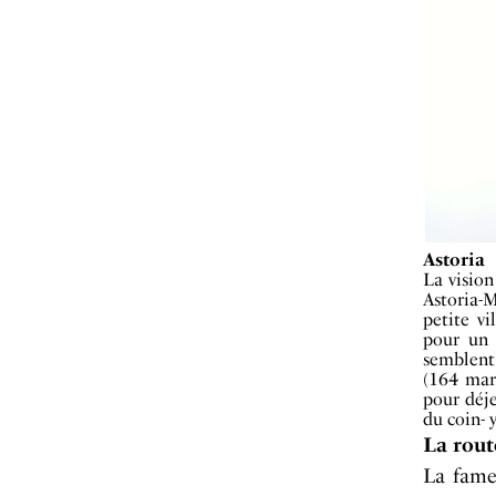
Astoria
La vision
Astoria-
petite vi
pour un 
semblent 
(164 marc
pour déje
du coin- 
La rout
La fameu