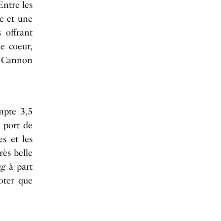
Entre les
de et une
 offrant
e coeur,
: Cannon
mpte 3,5
 port de
es et les
rès belle
ng
à part
noter que