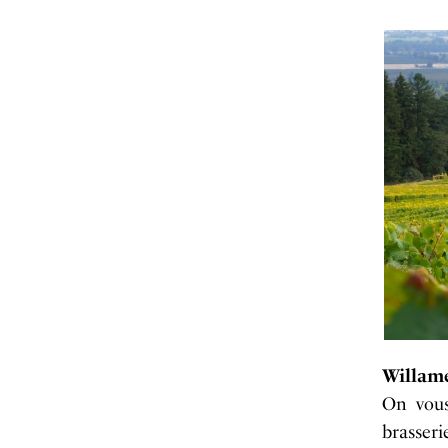
Willame
On vous
brasser