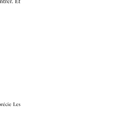
trer. Et
précie Les