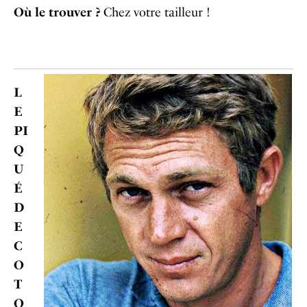
Où le trouver ?
Chez votre tailleur !
L
E
PI
Q
U
É
D
E
C
O
T
O