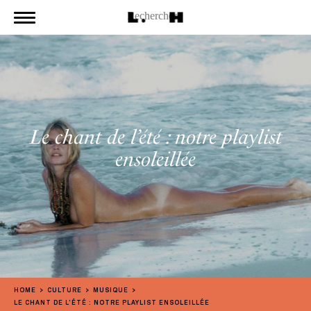
Le chant de l’été : notre playlist
ensoleillée
HOME
CULTURE
MUSIQUE
LE CHANT DE L’ÉTÉ : NOTRE PLAYLIST ENSOLEILLÉE