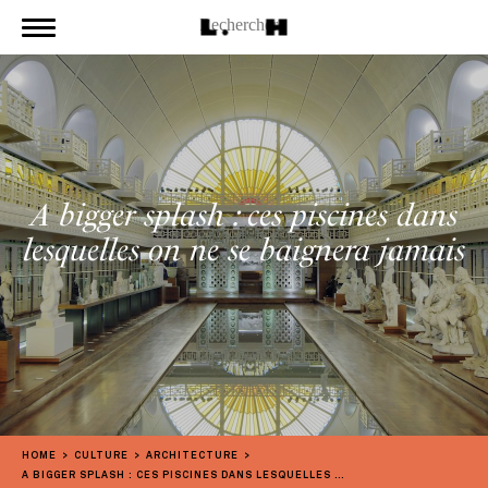
A bigger splash : ces piscines dans
lesquelles on ne se baignera jamais
HOME
CULTURE
ARCHITECTURE
A BIGGER SPLASH : CES PISCINES DANS LESQUELLES ON NE SE BAIGNERA JAMAIS