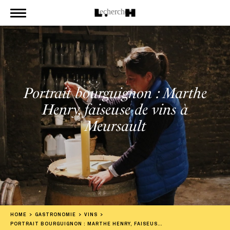
Portrait bourguignon : Marthe
Henry, faiseuse de vins à
Meursault
HOME
GASTRONOMIE
VINS
PORTRAIT BOURGUIGNON : MARTHE HENRY, FAISEUSE DE VINS À MEURSAULT