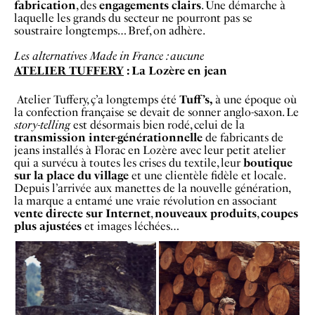
fabrication
, des
engagements clairs
. Une démarche à
laquelle les grands du secteur ne pourront pas se
soustraire longtemps… Bref, on adhère.
Les alternatives Made in France : aucune
ATELIER TUFFERY
: La Lozère en jean
Atelier Tuffery, ç’a longtemps été
Tuff’s,
à une époque où
la confection française se devait de sonner anglo-saxon. Le
story-telling
est désormais bien rodé, celui de la
transmission inter-générationnelle
de fabricants de
jeans installés à Florac en Lozère avec leur petit atelier
qui a survécu à toutes les crises du textile, leur
boutique
sur la place du village
et une clientèle fidèle et locale.
Depuis l’arrivée aux manettes de la nouvelle génération,
la marque a entamé une vraie révolution en associant
vente directe sur Internet
,
nouveaux produits
,
coupes
plus ajustées
et
images léchées…