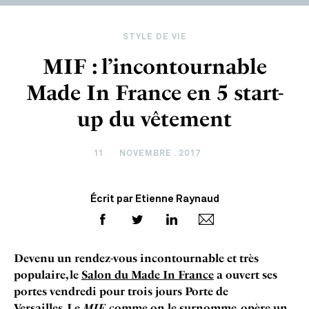
STYLE DE VIE
MIF : l’incontournable
Made In France en 5 start-
up du vêtement
11
NOVEMBRE . 2017
Écrit par Etienne Raynaud
Devenu un rendez-vous incontournable et très
populaire, le
Salon du Made In France
a ouvert ses
portes vendredi pour trois jours Porte de
Versailles. Le
MIF
, comme on le surnomme, opère un