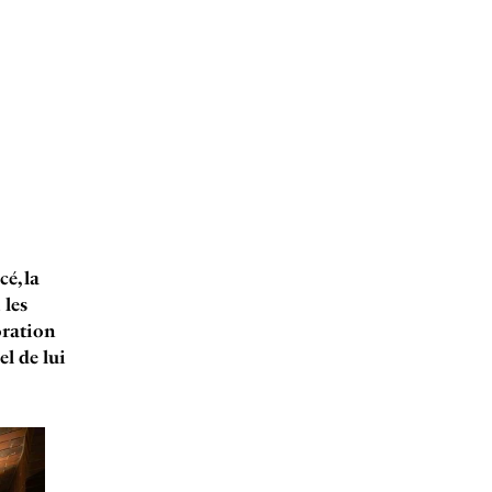
é, la
 les
oration
el de lui