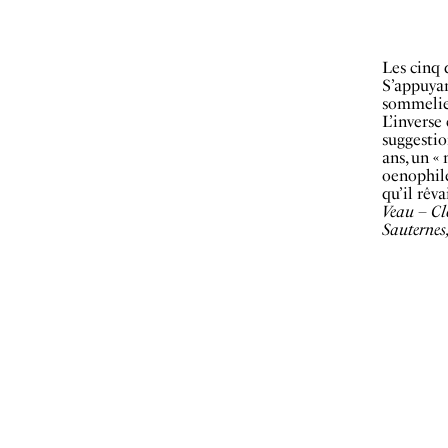
Les cinq 
S’appuyan
sommelier
L’inverse 
suggestio
ans, un «
oenophile
qu’il rêv
Veau – Cl
Sauternes,