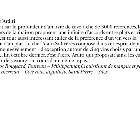
d’Arditi
t sur la profondeur d’un livre de cave riche de 3000 références, l
s de la maison proposent une infinité d’accords entre plats et vi
est tout aussi intéressant : aller de la préférence d’un vin vers la
n d’un plat. Le chef Alain Solivérès compose dans cet esprit, dep
 menu-évènement » d’exception autour de cinq vins choisis par un
. En octobre dernier, c’est Pierre Arditi qui proposait ainsi les ci
ait de savourer au cours d’un même repas.
os Rougeard, Tourteau – Philipponnat, Crouistllant de mangue et p
 chevreuil – Côte rôtie, aiguillette Saint-Pierre – Silex