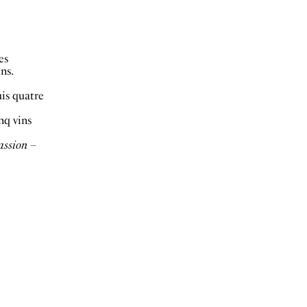
es
ns.
uis quatre
nq vins
assion –