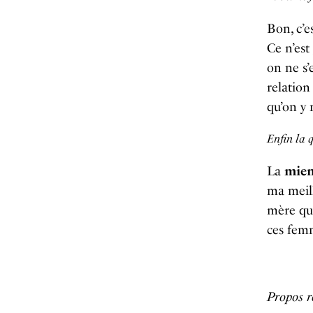
Bon, c’e
Ce n’est
on ne s’
relatio
qu’on y 
Enfin la q
La
mie
ma meil
mère qu
ces femm
Propos r