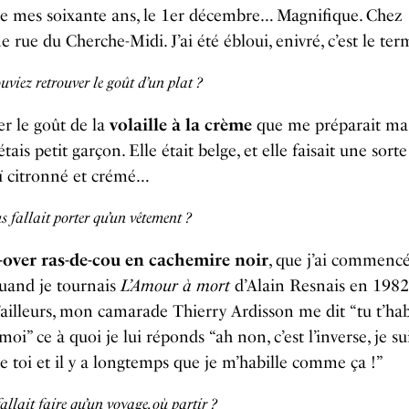
de mes soixante ans, le 1er décembre… Magnifique. Chez
e rue du Cherche-Midi. J’ai été ébloui, enivré, c’est le ter
uviez retrouver le goût d’un plat ?
r le goût de la
volaille à la crème
que me préparait ma
tais petit garçon. Elle était belge, et elle faisait une sort
ï citronné et crémé…
us fallait porter qu’un vêtement ?
-over ras-de-cou en cachemire noir
, que j’ai commencé
uand je tournais
L’Amour à mort
d’Alain Resnais en 1982
ailleurs, mon camarade Thierry Ardisson me dit “tu t’hab
i” ce à quoi je lui réponds “ah non, c’est l’inverse, je su
e toi et il y a longtemps que je m’habille comme ça !”
 fallait faire qu’un voyage, où partir ?