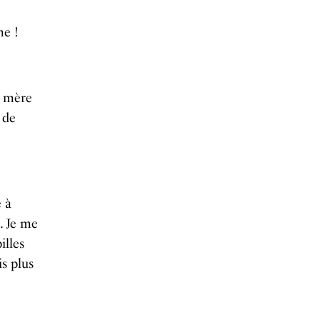
me !
 mère
e de
 à
. Je me
illes
is plus