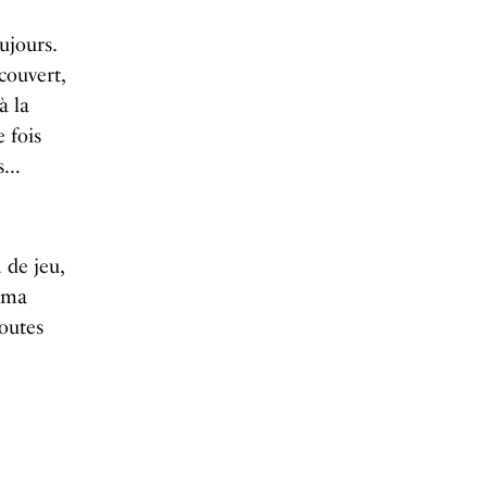
oujours.
écouvert,
à la
e fois
ns…
 de jeu,
 ma
outes