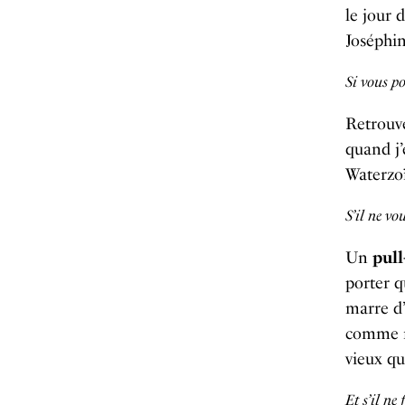
le jour 
Joséphin
Si vous po
Retrouve
quand j’é
Waterzo
S’il ne vo
Un
pull
porter q
marre d’
comme mo
vieux qu
Et s’il ne