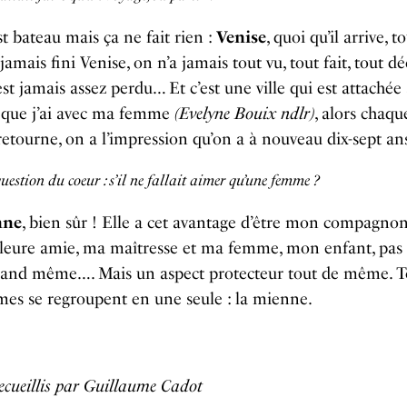
st bateau mais ça ne fait rien :
Venise
, quoi qu’il arrive, t
 jamais fini Venise, on n’a jamais tout vu, tout fait, tout d
est jamais assez perdu… Et c’est une ville qui est attachée 
n que j’ai avec ma femme
(Evelyne Bouix ndlr)
, alors chaqu
retourne, on a l’impression qu’on a à nouveau dix-sept a
uestion du coeur : s’il ne fallait aimer qu’une femme ?
nne
, bien sûr ! Elle a cet avantage d’être mon compagnon
leure amie, ma maîtresse et ma femme, mon enfant, pas
and même…. Mais un aspect protecteur tout de même. T
es se regroupent en une seule : la mienne.
ecueillis par Guillaume Cadot