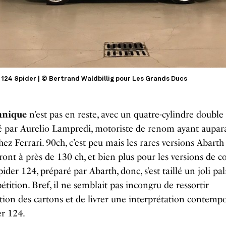
 124 Spider | © Bertrand Waldbillig pour Les Grands Ducs
anique
n’est pas en reste, avec un quatre-cylindre double
é par Aurelio Lampredi, motoriste de renom ayant aupar
ez Ferrari. 90ch, c’est peu mais les rares versions Abarth
ont à près de 130 ch, et bien plus pour les versions de co
pider 124, préparé par Abarth, donc, s’est taillé un joli p
tition. Bref, il ne semblait pas incongru de ressortir
ation des cartons et de livrer une interprétation contemp
er 124.