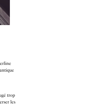
berline
lantique
ugé trop
erser les