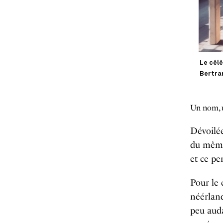
Le célè
Bertra
Un nom, u
Dévoilé
du même 
et ce pe
Pour le
néérland
peu auda