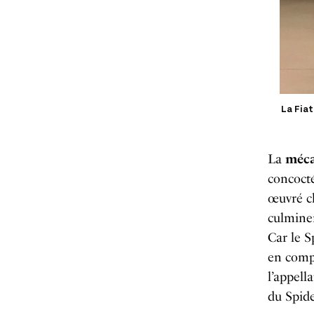
La Fiat
La
méc
concoct
œuvré ch
culminer
Car le S
en compé
l’appell
du Spid