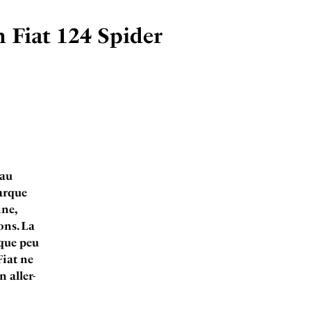
n Fiat 124 Spider
 au
marque
ne,
ons. La
lque peu
Fiat ne
 aller-