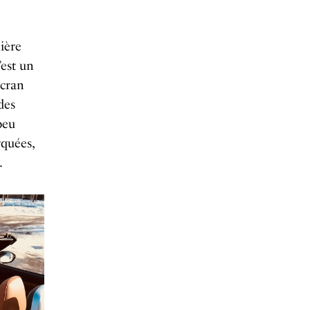
ière
’est un
écran
des
peu
rquées,
.