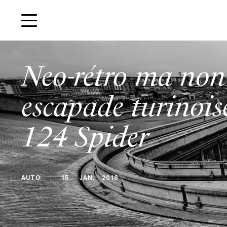
Neo-rétro ma non 
escapade turinois
124 Spider
AUTO
15
JAN
.
2018