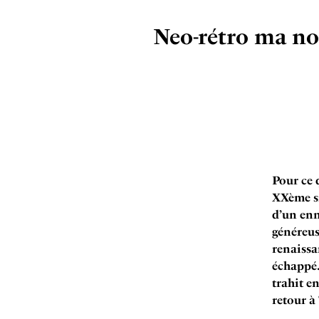
Neo-rétro ma non
Pour ce 
XXème si
d’un en
généreus
renaissa
échappé…
trahit e
retour à