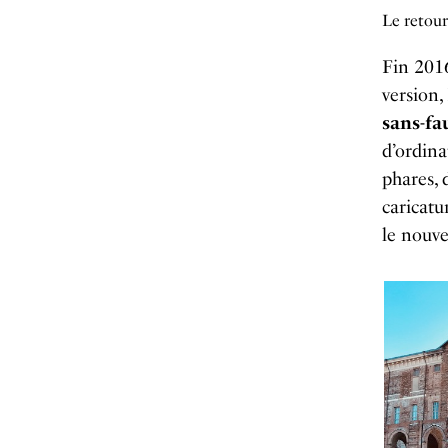
Le retour
Fin 2016
version,
sans-fa
d’ordina
phares, 
caricatu
le nouv