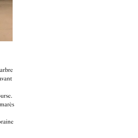
 arbre
avant
urse.
almarès
oraine