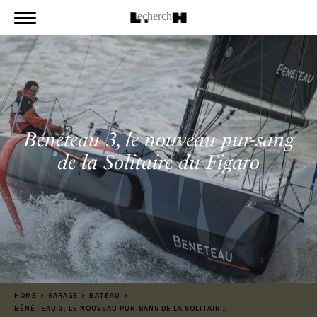
Bénéteau 3, le nouveau pur-sang
de la Solitaire du Figaro
HOME
GARAGE
BATEAU
BÉNÉTEAU 3, LE NOUVEAU PUR-SANG DE LA SOLITAIRE DU FIGARO