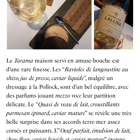
Le
Tarama
maison servi en amuse-bouche est
d’une rare finesse. Les “
Ravioles de langoustine au
shizo, jus de presse, caviar liquide
”, malgré un
dressage à la Pollock, sont d’un bel équilibre, avec
des parfums jouant
mezzo voce
leur partition
délicate. Le “
Quasi de veau de lait, croustillants
parmesan épinard, caviar maturé
” se révèle une très
belle surprise dans ses accords terre-mer assez
corsés et puissants. L’”
Oeuf parfait, émulsion de lait,
chou fleur, caviar liquide et caviar maturé
” étonne