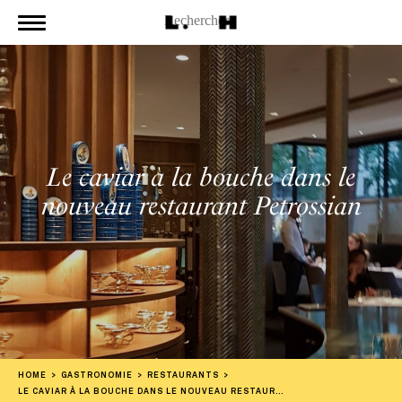
Le caviar à la bouche dans le
nouveau restaurant Petrossian
HOME
GASTRONOMIE
RESTAURANTS
LE CAVIAR À LA BOUCHE DANS LE NOUVEAU RESTAURANT PETROSSIAN