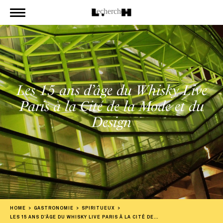
Les 15 ans d’âge du Whisky Live
Paris à la Cité de la Mode et du
Design
HOME
GASTRONOMIE
SPIRITUEUX
LES 15 ANS D’ÂGE DU WHISKY LIVE PARIS À LA CITÉ DE LA MODE ET DU DESIGN