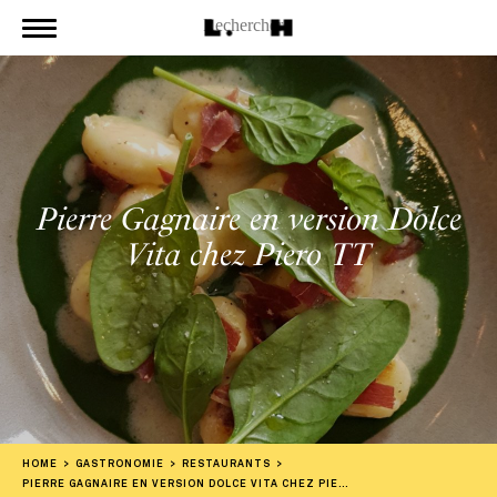
Pierre Gagnaire en version Dolce
Vita chez Piero TT
HOME
GASTRONOMIE
RESTAURANTS
PIERRE GAGNAIRE EN VERSION DOLCE VITA CHEZ PIERO TT