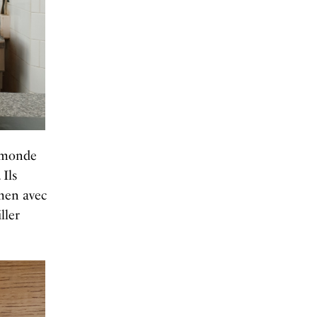
u monde
 Ils
amen avec
ller