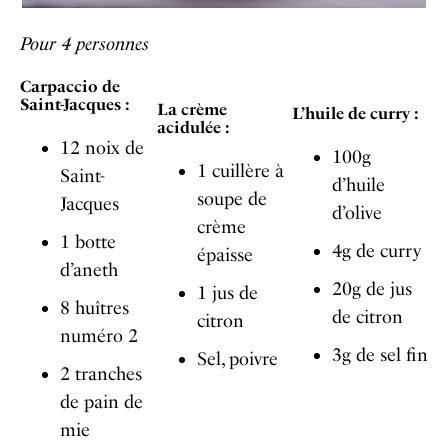
Pour 4 personnes
Carpaccio de
Saint-Jacques :
La crème
L’huile de curry :
acidulée :
12 noix de
100g
1 cuillère à
Saint-
d’huile
soupe de
Jacques
d’olive
crème
1 botte
4g de curry
épaisse
d’aneth
20g de jus
1 jus de
8 huîtres
de citron
citron
numéro 2
3g de sel fin
Sel, poivre
2 tranches
de pain de
mie