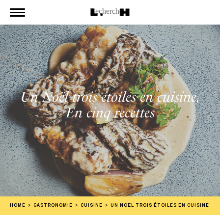
Un Noël trois étoiles en cuisine,
En cinq recettes
HOME
GASTRONOMIE
CUISINE
UN NOËL TROIS ÉTOILES EN CUISINE