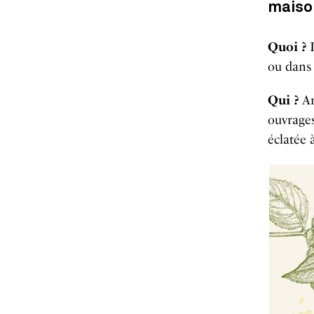
maiso
Quoi ?
L
ou dans 
Qui ?
An
ouvrages
éclatée 