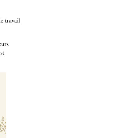
e travail
eurs
st