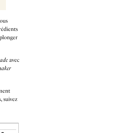
vous
rédients
 plonger
ade
avec
haker
ement
, suivez