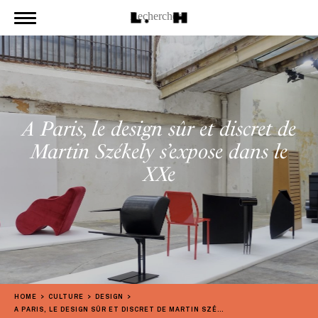
A Paris, le design sûr et discret de
Martin Székely s’expose dans le
XXe
HOME
CULTURE
DESIGN
A PARIS, LE DESIGN SÛR ET DISCRET DE MARTIN SZÉKELY S’EXPOSE DANS LE XXE