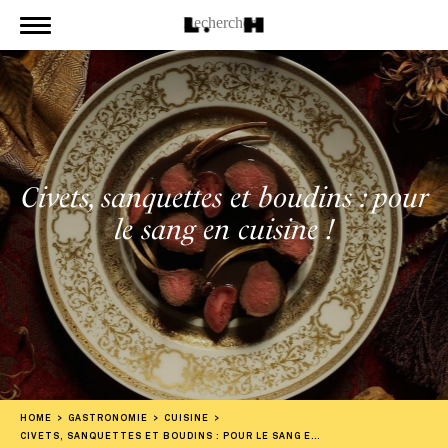
Civets, sanquettes et boudins : pour
le sang en cuisine !
HOME
GASTRONOMIE
CUISINE
CIVETS, SANQUETTES ET BOUDINS : POUR LE SANG EN CUISINE !