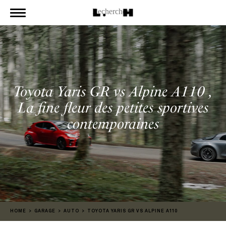
Toyota Yaris GR vs Alpine A110 ,
La fine fleur des petites sportives
contemporaines
HOME
GARAGE
AUTO
TOYOTA YARIS GR VS ALPINE A110