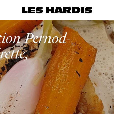
ation Pernod-
rette,