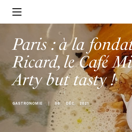
Paris : à la fond
Ricard, le Café Mi
Arty but tasty !
GASTRONOMIE
06
DÉC
.
2021