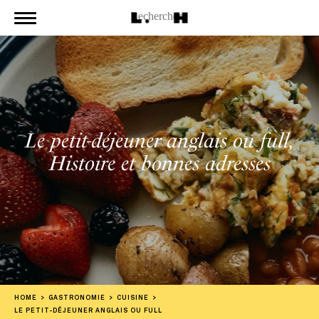
Le petit-déjeuner anglais ou full,
Histoire et bonnes adresses
HOME
GASTRONOMIE
CUISINE
LE PETIT-DÉJEUNER ANGLAIS OU FULL