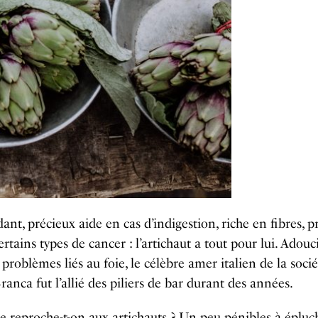
ant, précieux aide en cas d’indigestion, riche en fibres, 
tains types de cancer : l’artichaut a tout pour lui. Adouc
s problèmes liés au foie, le célèbre amer italien de la soci
ranca fut l’allié des piliers de bar durant des années.
e reproche-t-on aux artichauts ? Un peu pénibles à épluch