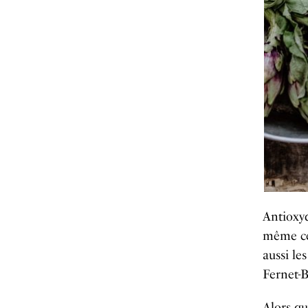
Antioxyd
même cer
aussi le
Fernet-B
Alors qu