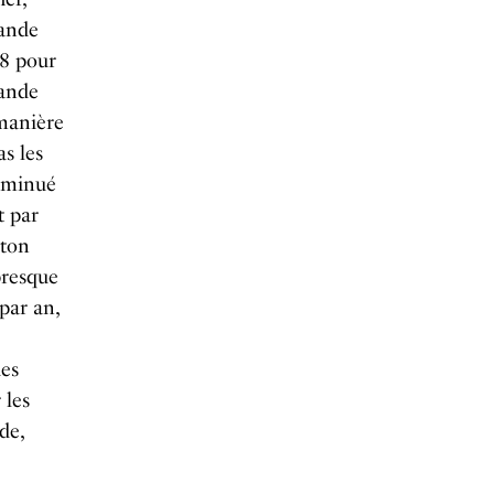
mande
 8 pour
mande
manière
as les
diminué
t par
eton
presque
par an,
des
 les
de,