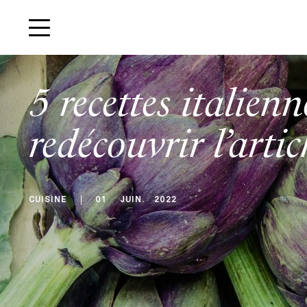
5 recettes italien
redécouvrir l’arti
CUISINE
01
JUIN
.
2022