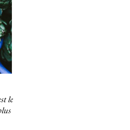
st le
plus