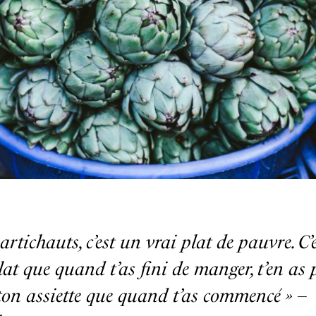
artichauts, c’est un vrai plat de pauvre. C’e
lat que quand t’as fini de manger, t’en as 
ton assiette que quand t’as commencé
» –