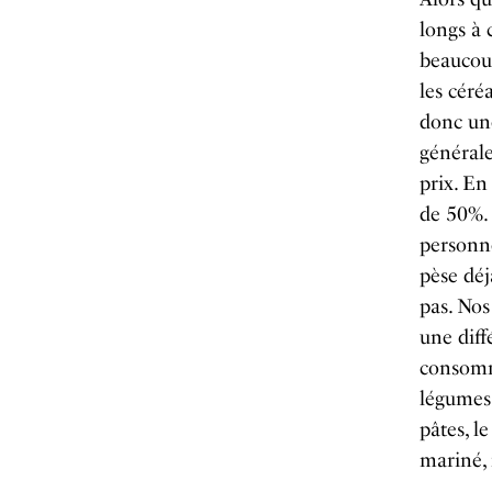
longs à 
beaucoup
les céré
donc un
générale
prix. En
de 50%. 
personn
pèse déj
pas. Nos
une diff
consomma
légumes 
pâtes, le
mariné, 