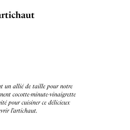
artichaut
nt un allié de taille pour notre
ement cocotte-minute-vinaigrette
vité pour cuisiner ce délicieux
rir l’artichaut.