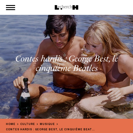
Contes hardis : George Best, le
cinquième Beatles
HOME
CULTURE
MUSIQUE
CONTES HARDIS : GEORGE BEST, LE CINQUIÈME BEATLES