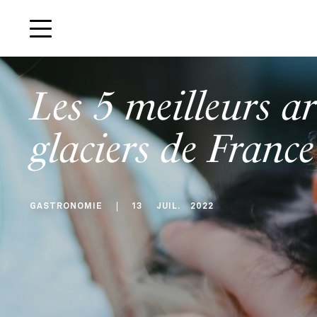
Les 5 meilleurs ar
glaciers de France
GASTRONOMIE
13
JUIL
.
2022