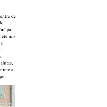
centre de
de
fûté par
a été mis
 a
es
t
aintes,
et une à
ger.