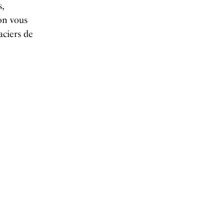
,
 on vous
aciers de