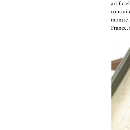
artifici
contrair
montre l
France, 