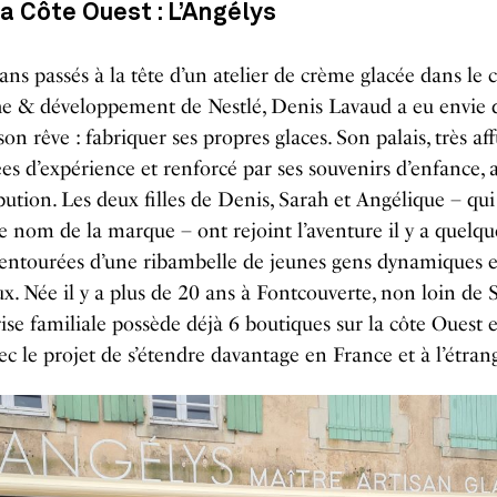
 la Côte Ouest : L’Angélys
ans passés à la tête d’un atelier de crème glacée dans le 
he & développement de Nestlé, Denis Lavaud a eu envie 
 son rêve : fabriquer ses propres glaces. Son palais, très af
es d’expérience et renforcé par ses souvenirs d’enfance, 
bution. Les deux filles de Denis, Sarah et Angélique – qui
le nom de la marque – ont rejoint l’aventure il y a quelqu
 entourées d’une ribambelle de jeunes gens dynamiques e
x. Née il y a plus de 20 ans à Fontcouverte, non loin de S
rise familiale possède déjà 6 boutiques sur la côte Ouest 
vec le projet de s’étendre davantage en France et à l’étran