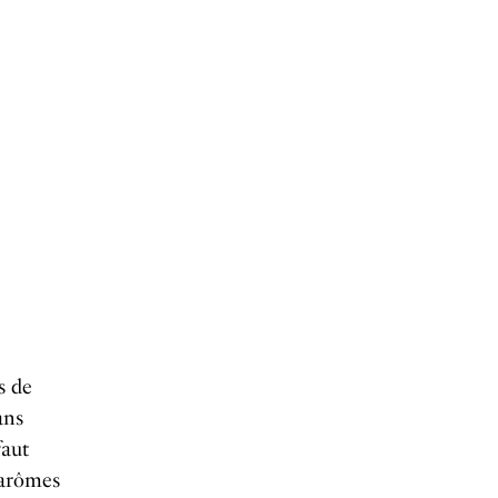
s de
ans
faut
d’arômes