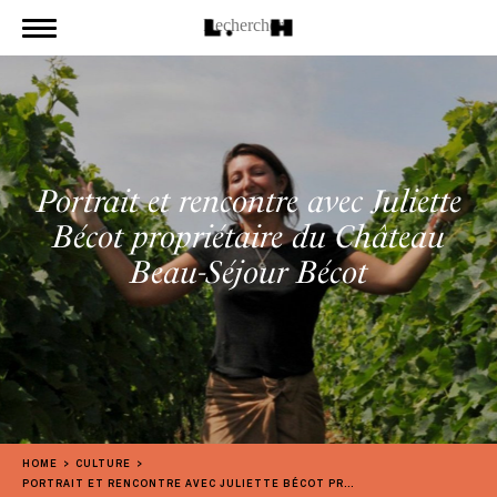
Portrait et rencontre avec Juliette
Bécot propriétaire du Château
Beau-Séjour Bécot
HOME
CULTURE
PORTRAIT ET RENCONTRE AVEC JULIETTE BÉCOT PROPRIÉTAIRE DU CHÂTEAU BEAU-SÉJOUR BÉCOT