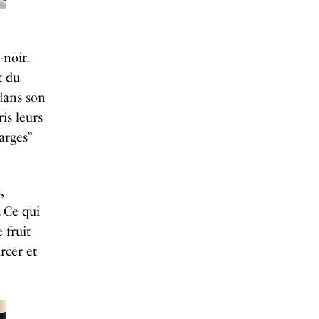
-noir.
t du
dans son
is leurs
arges”
,
. Ce qui
 fruit
rcer et