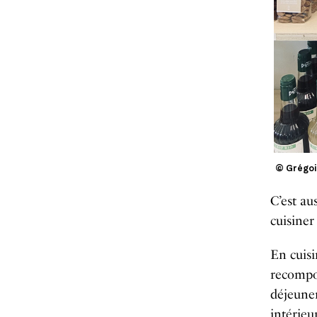
© Grégoi
C’est aus
cuisiner
En cuisi
recompos
déjeuner
intérieu