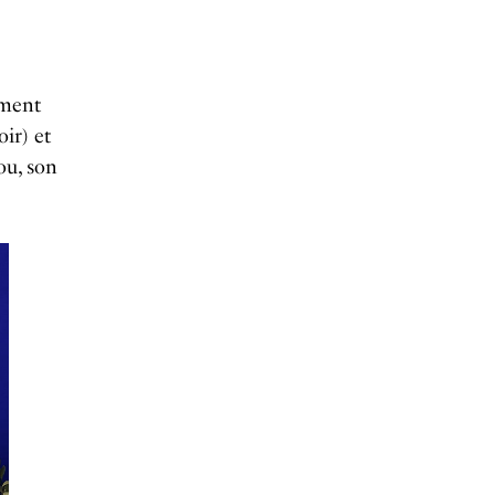
ement
ir) et
ou, son