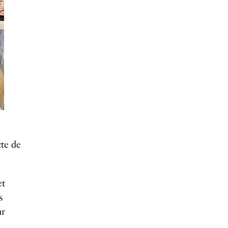
cte de
et
s
ur