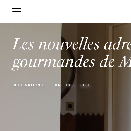
Les nouvelles adre
gourmandes de Ma
DESTINATIONS
04
OCT
.
2023