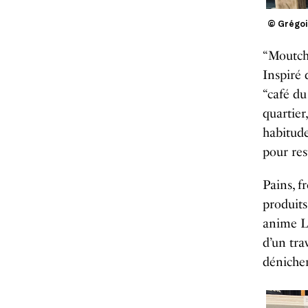
© Grégoi
“Moutcho
Inspiré 
“café du 
quartier
habitude
pour res
Pains, f
produits
anime Lis
d’un tra
dénicher