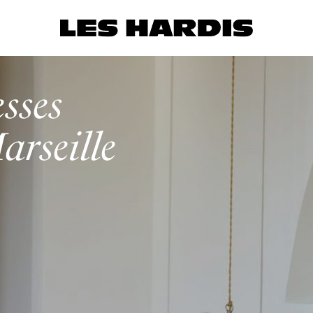
sses
rseille