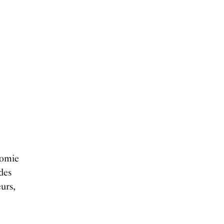
nomie
des
urs,