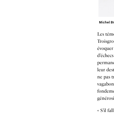
Michel B
Les témo
Troisgro
évoquer 
d’échecs
permanen
leur des
ne pas tr
vagabond
fondemen
générosi
« S’il f