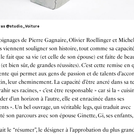
ras @studio_Voiture
ignages de Pierre Gagnaire, Olivier Roellinger et Miche
s viennent souligner son histoire, tout comme sa capacit
le fait que sa vie (et celle de son épouse) est faîte de be
 (et bien sûr, de grandes réussites). C’est cette remise en 
te qui permet aux gens de passion et de talents d’acco
tin, leur cheminement.
La capacité d’être ancré dans sa te
ahir ses racines, « c’est être responsable » car si la « cuis
er d’un horizon à l’autre, elle est enracinée dans ses
ts ». Un bel ouvrage, un véritable legs, qui traduit avec
té son parcours avec son épouse Ginette, Gi, ses enfants, 
allait le “résumer”, le désigner à l’approbation du plus gran