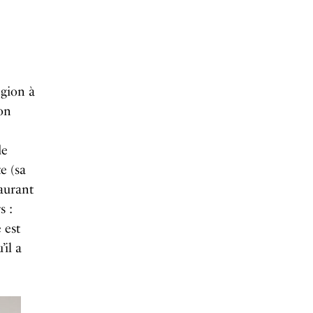
égion à
son
de
e (sa
taurant
s :
 est
’il a