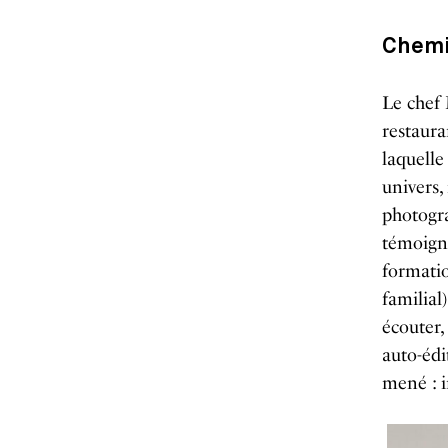
Chemi
Le chef 
restaura
laquelle
univers
photogra
témoigna
formatio
familial
écouter,
auto-édit
mené : i