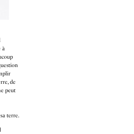
l
é à
aucoup
question
mplir
rre, de
ine peut
sa terre.
d