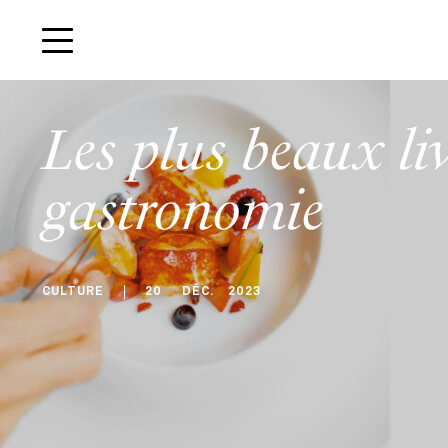
Les plus beaux liv
gastronomie
CULTURE
20
DÉC
.
2023