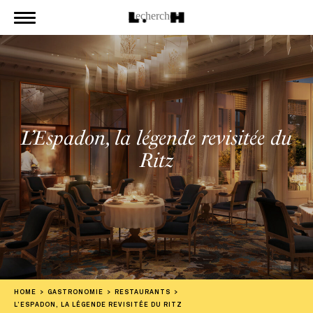
L’Espadon, la légende revisitée du
Ritz
HOME
GASTRONOMIE
RESTAURANTS
L’ESPADON, LA LÉGENDE REVISITÉE DU RITZ